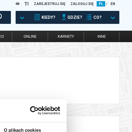
ZAREJESTRUJ SIĘ
ZALOGUJ SIĘ
PL
/
EN
KIEDY?
GDZIE?
CO?
CI
ONLINE
KARNETY
INNE
O plikach cookies