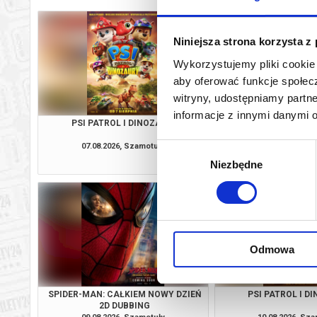
Niniejsza strona korzysta z
Wykorzystujemy pliki cookie 
aby oferować funkcje społecz
witryny, udostępniamy part
informacje z innymi danymi 
PSI PATROL I DINOZAURY
SPIDER-MAN: CAŁKIE
2D DUBBI
07.08.2026, Szamotuły
07.08.2026, Sz
Wybór
kup bilet
Niezbędne
zgody
Odmowa
SPIDER-MAN: CAŁKIEM NOWY DZIEŃ
PSI PATROL I D
2D DUBBING