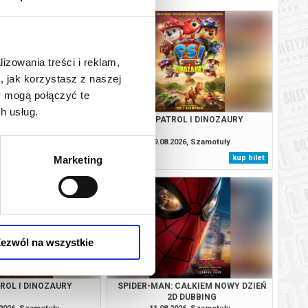
lizowania treści i reklam,
, jak korzystasz z naszej
y mogą połączyć te
h usług.
: CAŁKIEM NOWY DZIEŃ
PSI PATROL I DINOZAURY
2D NAPISY
.2026, Szamotuły
09.08.2026, Szamotuły
kup bilet
kup bilet
Marketing
ezwól na wszystkie
TROL I DINOZAURY
SPIDER-MAN: CAŁKIEM NOWY DZIEŃ
2D DUBBING