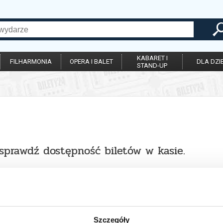
KABARET I
FILHARMONIA
OPERA I BALET
DLA DZIE
STAND-UP
 sprawdź dostępność biletów w kasie.
Szczegóły