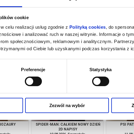
 plików cookie
w celu realizacji usług zgodnie z
Polityką cookies
, do spersona
nościowe i analizować ruch w naszej witrynie. Informacje o tym
nerom społecznościowym, reklamowym i analitycznym. Partnerz
otrzymanymi od Ciebie lub uzyskanymi podczas korzystania z ic
M NOWY DZIEŃ
PSI PATROL I DINOZAURY
SPIDER-MAN
NG
amotuły
08.08.2026, Szamotuły
08.08
kup bilet
kup bilet
Preferencje
Statystyka
Zezwól na wybór
Z
INOZAURY
SPIDER-MAN: CAŁKIEM NOWY DZIEŃ
PSI PA
2D NAPISY