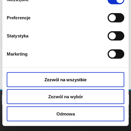
zgody
Preferencje
Statystyka
Marketing
Zezwól na wszystkie
Zezwól na wybór
Odmowa
REGULAMIN
POLITYKA
POLITYKA
COOKIES
PRYWATNOŚCI