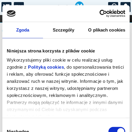
...
KONCERTY
KINO
TEATR
KABARET I
Komunikat
FILHARMONIA
OPERA I BALET
Zgoda
Szczegóły
O plikach cookies
STAND-UP
DLA DZIECI
ONLINE
KARNETY
Sprzedaż on-line została zakończona,
Niniejsza strona korzysta z plików cookie
sprawdź dostępność biletów w kasie.
Wykorzystujemy pliki cookie w celu realizacji usług
zgodnie z
Polityką cookies
, do spersonalizowania treści
i reklam, aby oferować funkcje społecznościowe i
analizować ruch w naszej witrynie. Informacje o tym, jak
korzystasz z naszej witryny, udostępniamy partnerom
społecznościowym, reklamowym i analitycznym.
Partnerzy mogą połączyć te informacje z innymi danymi
otrzymanymi od Ciebie lub uzyskanymi podczas
korzystania z ich usług.
Wybór
Niezbędne