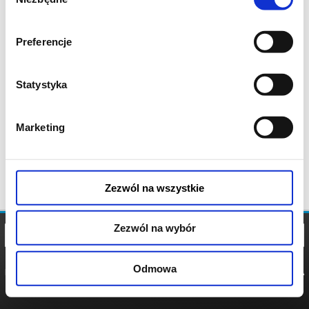
zgody
Preferencje
Statystyka
Marketing
Zezwól na wszystkie
Zezwól na wybór
Odmowa
REGULAMIN
POLITYKA
POLITYKA
COOKIES
PRYWATNOŚCI