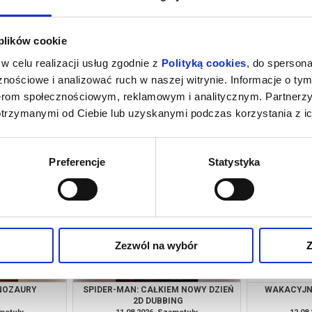
 plików cookie
w celu realizacji usług zgodnie z
Polityką cookies
, do spersona
nościowe i analizować ruch w naszej witrynie. Informacje o tym
nerom społecznościowym, reklamowym i analitycznym. Partnerz
otrzymanymi od Ciebie lub uzyskanymi podczas korzystania z ic
M NOWY DZIEŃ
PSI PATROL I DINOZAURY
SPIDER-MAN
SY
amotuły
09.08.2026, Szamotuły
09.08
kup bilet
kup bilet
Preferencje
Statystyka
Zezwól na wybór
Z
INOZAURY
SPIDER-MAN: CAŁKIEM NOWY DZIEŃ
WAKACYJNE
2D DUBBING