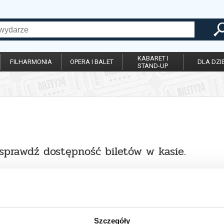
KABARET I
FILHARMONIA
OPERA I BALET
DLA DZIE
STAND-UP
 sprawdź dostępność biletów w kasie.
Szczegóły