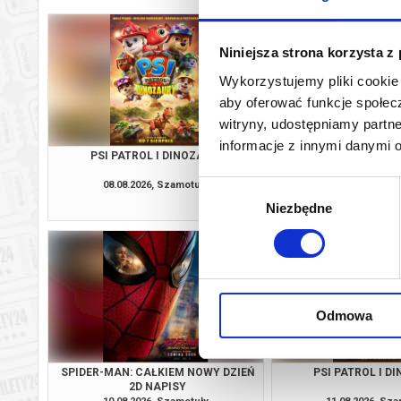
Niniejsza strona korzysta z
Wykorzystujemy pliki cookie 
aby oferować funkcje społecz
witryny, udostępniamy part
informacje z innymi danymi 
PSI PATROL I DINOZAURY
SPIDER-MAN: CAŁKIE
2D NAPI
08.08.2026, Szamotuły
08.08.2026, Sz
Wybór
kup bilet
Niezbędne
zgody
Odmowa
SPIDER-MAN: CAŁKIEM NOWY DZIEŃ
PSI PATROL I D
2D NAPISY