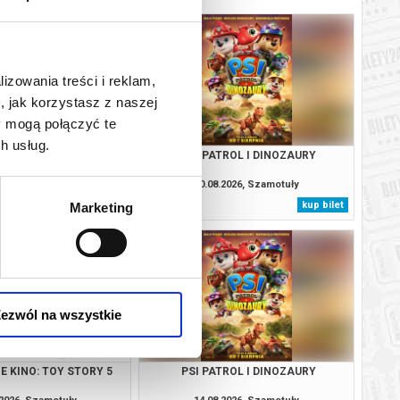
lizowania treści i reklam,
, jak korzystasz z naszej
y mogą połączyć te
h usług.
: CAŁKIEM NOWY DZIEŃ
PSI PATROL I DINOZAURY
2D DUBBING
.2026, Szamotuły
10.08.2026, Szamotuły
kup bilet
kup bilet
Marketing
ezwól na wszystkie
 KINO: TOY STORY 5
PSI PATROL I DINOZAURY