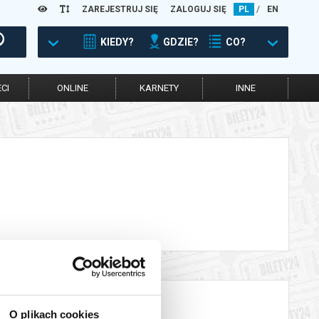
ZAREJESTRUJ SIĘ
ZALOGUJ SIĘ
PL
/
EN
KIEDY?
GDZIE?
CO?
CI
ONLINE
KARNETY
INNE
O plikach cookies