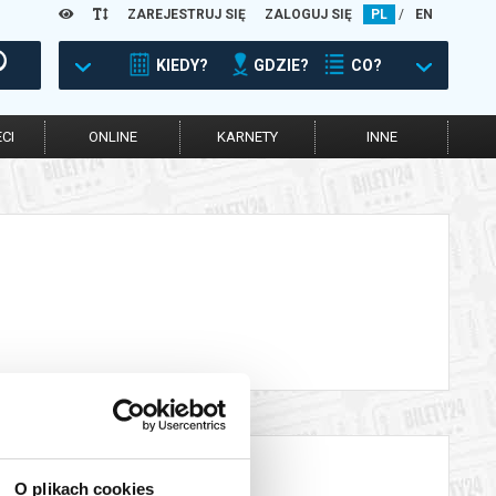
ZAREJESTRUJ SIĘ
ZALOGUJ SIĘ
PL
/
EN
KIEDY?
GDZIE?
CO?
CI
ONLINE
KARNETY
INNE
O plikach cookies