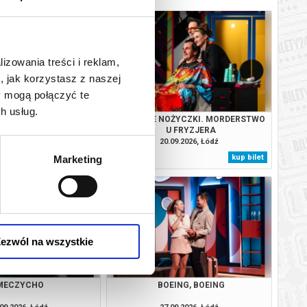
lizowania treści i reklam,
, jak korzystasz z naszej
y mogą połączyć te
h usług.
REPLAY
SZALONE NOŻYCZKI. MORDERSTWO
U FRYZJERA
09.2026, Łódź
20.09.2026, Łódź
kup bilet
kup bilet
Marketing
ezwól na wszystkie
MECZYCHO
BOEING, BOEING