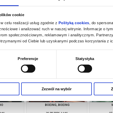
 plików cookie
w celu realizacji usług zgodnie z
Polityką cookies
, do spersona
nościowe i analizować ruch w naszej witrynie. Informacje o tym
nerom społecznościowym, reklamowym i analitycznym. Partnerz
otrzymanymi od Ciebie lub uzyskanymi podczas korzystania z ic
. MORDERSTWO
REPLAY
RA
Łódź
19.09.2026, Łódź
20.
kup bilet
kup bilet
Preferencje
Statystyka
Zezwól na wybór
Z
HO
BOEING, BOEING