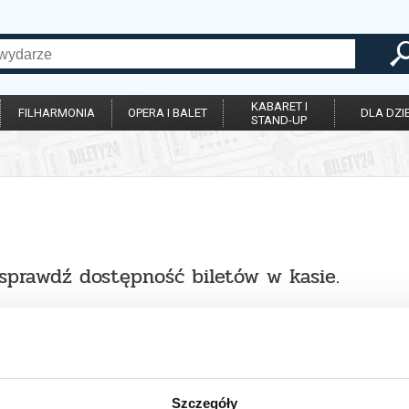
KABARET I
FILHARMONIA
OPERA I BALET
DLA DZIE
STAND-UP
 sprawdź dostępność biletów w kasie.
Szczegóły