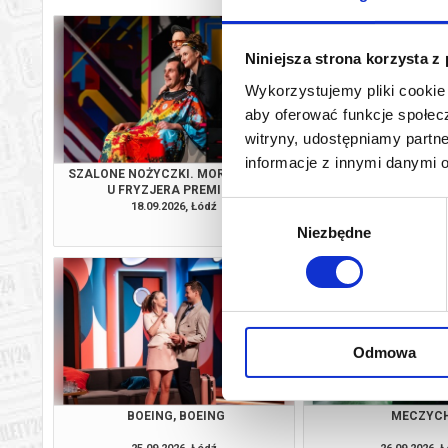
Niniejsza strona korzysta z
Wykorzystujemy pliki cookie 
aby oferować funkcje społecz
witryny, udostępniamy part
informacje z innymi danymi 
SZALONE NOŻYCZKI. MORDERSTWO
SZALONE NOŻYCZKI
U FRYZJERA PREMIERA
U FRYZJE
18.09.2026, Łódź
19.09.2026, 
Wybór
kup bilet
Niezbędne
zgody
Odmowa
BOEING, BOEING
MECZYC