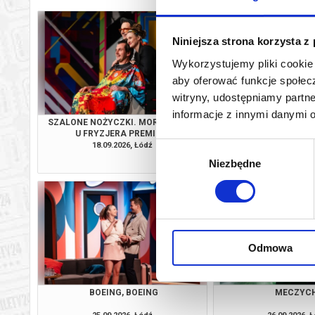
Niniejsza strona korzysta z
Wykorzystujemy pliki cookie 
aby oferować funkcje społecz
witryny, udostępniamy part
informacje z innymi danymi 
SZALONE NOŻYCZKI. MORDERSTWO
SZALONE NOŻYCZKI
U FRYZJERA PREMIERA
U FRYZJE
18.09.2026, Łódź
19.09.2026, 
Wybór
kup bilet
Niezbędne
zgody
Odmowa
BOEING, BOEING
MECZYC