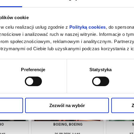
 plików cookie
w celu realizacji usług zgodnie z
Polityką cookies
, do spersona
nościowe i analizować ruch w naszej witrynie. Informacje o tym
nerom społecznościowym, reklamowym i analitycznym. Partnerz
otrzymanymi od Ciebie lub uzyskanymi podczas korzystania z ic
. MORDERSTWO
REPLAY
RA
Łódź
19.09.2026, Łódź
20.
kup bilet
kup bilet
Preferencje
Statystyka
Zezwól na wybór
Z
HO
BOEING, BOEING