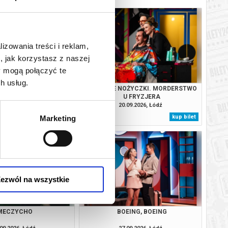
lizowania treści i reklam,
, jak korzystasz z naszej
y mogą połączyć te
h usług.
REPLAY
SZALONE NOŻYCZKI. MORDERSTWO
U FRYZJERA
09.2026, Łódź
20.09.2026, Łódź
kup bilet
kup bilet
Marketing
ezwól na wszystkie
MECZYCHO
BOEING, BOEING