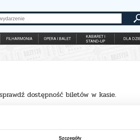
KABARET I
FILHARMONIA
OPERA I BALET
DLA DZIE
STAND-UP
 sprawdź dostępność biletów w kasie.
Szczegóły