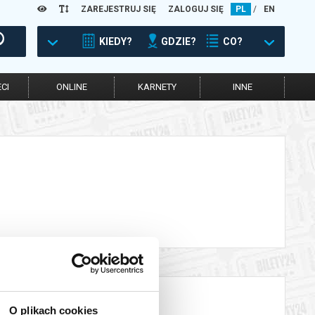
ZAREJESTRUJ SIĘ
ZALOGUJ SIĘ
PL
/
EN
KIEDY?
GDZIE?
CO?
CI
ONLINE
KARNETY
INNE
O plikach cookies