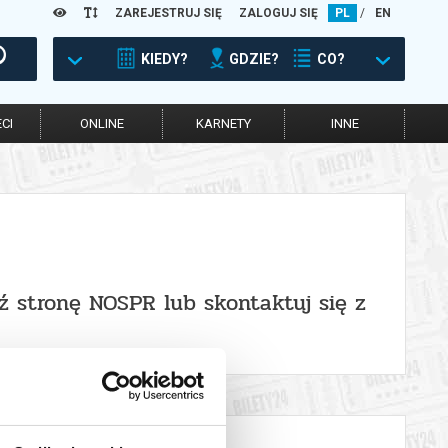
ZAREJESTRUJ SIĘ
ZALOGUJ SIĘ
PL
/
EN
KIEDY?
GDZIE?
CO?
CI
ONLINE
KARNETY
INNE
ź stronę NOSPR lub skontaktuj się z