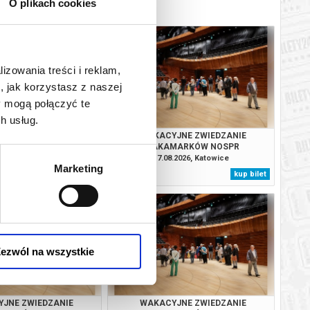
O plikach cookies
lizowania treści i reklam,
, jak korzystasz z naszej
y mogą połączyć te
h usług.
JNE ZWIEDZANIE
WAKACYJNE ZWIEDZANIE
MARKÓW NOSPR
ZAKAMARKÓW NOSPR
.2026, Katowice
17.08.2026, Katowice
Marketing
kup bilet
kup bilet
ezwól na wszystkie
JNE ZWIEDZANIE
WAKACYJNE ZWIEDZANIE