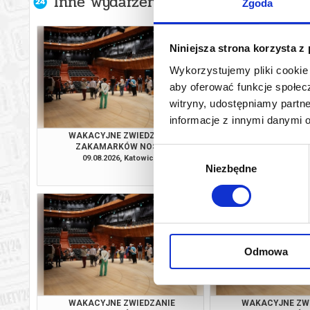
Inne wydarzenia organizatora
Zgoda
Niniejsza strona korzysta z
Wykorzystujemy pliki cookie 
aby oferować funkcje społecz
witryny, udostępniamy part
informacje z innymi danymi 
WAKACYJNE ZWIEDZANIE
WAKACYJNE ZW
ZAKAMARKÓW NOSPR
ZAKAMARKÓW
Wybór
09.08.2026, Katowice
14.08.2026, Ka
Niezbędne
zgody
info
Odmowa
WAKACYJNE ZWIEDZANIE
WAKACYJNE ZW