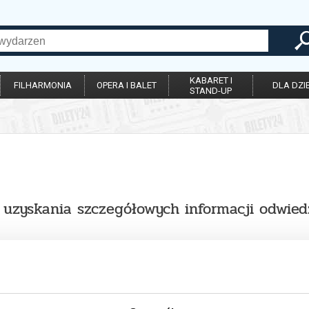
KABARET I
FILHARMONIA
OPERA I BALET
DLA DZIE
STAND-UP
u uzyskania szczegółowych informacji odwied