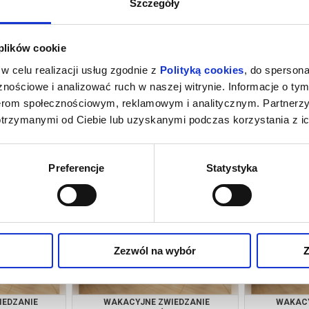
Szczegóły
 plików cookie
w celu realizacji usług zgodnie z
Polityką cookies
, do spersona
nościowe i analizować ruch w naszej witrynie. Informacje o tym
nerom społecznościowym, reklamowym i analitycznym. Partnerz
otrzymanymi od Ciebie lub uzyskanymi podczas korzystania z ic
IEDZANIE
WAKACYJNE ZWIEDZANIE
WAKACY
 NOSPR
ZAKAMARKÓW NOSPR
ZAKA
towice
15.08.2026, Katowice
16.08
Preferencje
Statystyka
info
kup bilet
Zezwól na wybór
Z
IEDZANIE
WAKACYJNE ZWIEDZANIE
WAKACY