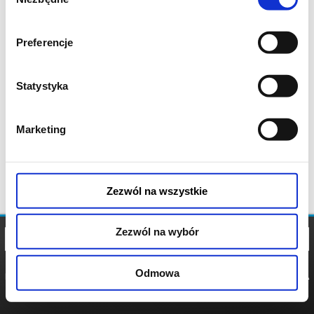
zgody
Preferencje
Statystyka
Marketing
Zezwól na wszystkie
Zezwól na wybór
Odmowa
REGULAMIN
POLITYKA
POLITYKA
COOKIES
PRYWATNOŚCI