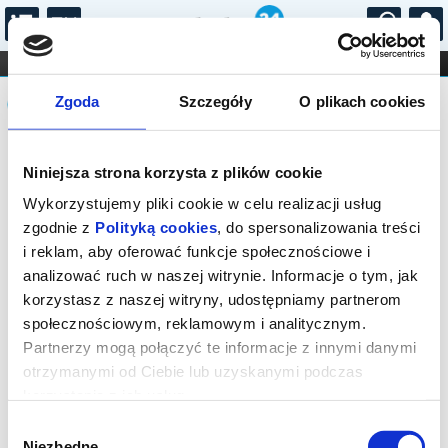
...
KONCERTY
KINO
TEATR
KABARET I
Komunikat
FILHARMONIA
OPERA I BALET
Zgoda
Szczegóły
O plikach cookies
STAND-UP
DLA DZIECI
ONLINE
KARNETY
Sprzedaż on-line została zakończona,
Niniejsza strona korzysta z plików cookie
sprawdź dostępność biletów w kasie.
Wykorzystujemy pliki cookie w celu realizacji usług
zgodnie z
Polityką cookies
, do spersonalizowania treści
i reklam, aby oferować funkcje społecznościowe i
analizować ruch w naszej witrynie. Informacje o tym, jak
korzystasz z naszej witryny, udostępniamy partnerom
społecznościowym, reklamowym i analitycznym.
Partnerzy mogą połączyć te informacje z innymi danymi
otrzymanymi od Ciebie lub uzyskanymi podczas
korzystania z ich usług.
Wybór
Niezbędne