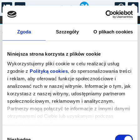
...
KONCERTY
KINO
TEATR
KABARET I
Komunikat
FILHARMONIA
OPERA I BALET
Zgoda
Szczegóły
O plikach cookies
STAND-UP
DLA DZIECI
ONLINE
KARNETY
Sprzedaż on-line została zakończona,
Niniejsza strona korzysta z plików cookie
sprawdź dostępność biletów w kasie.
Wykorzystujemy pliki cookie w celu realizacji usług
zgodnie z
Polityką cookies
, do spersonalizowania treści
i reklam, aby oferować funkcje społecznościowe i
analizować ruch w naszej witrynie. Informacje o tym, jak
korzystasz z naszej witryny, udostępniamy partnerom
społecznościowym, reklamowym i analitycznym.
Partnerzy mogą połączyć te informacje z innymi danymi
otrzymanymi od Ciebie lub uzyskanymi podczas
korzystania z ich usług.
Wybór
Niezbędne