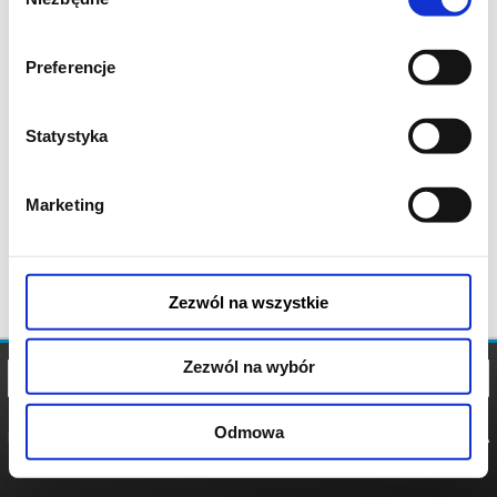
zgody
Preferencje
Statystyka
Marketing
Zezwól na wszystkie
Zezwól na wybór
Odmowa
REGULAMIN
POLITYKA
POLITYKA
COOKIES
PRYWATNOŚCI