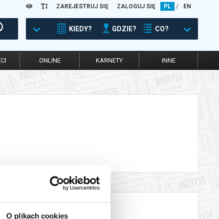
ZAREJESTRUJ SIĘ
ZALOGUJ SIĘ
PL
/
EN
KIEDY?
GDZIE?
CO?
CI
ONLINE
KARNETY
INNE
O plikach cookies