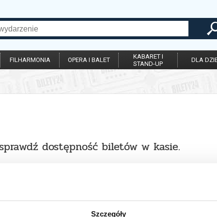
KABARET I
FILHARMONIA
OPERA I BALET
DLA DZIE
STAND-UP
 sprawdź dostępność biletów w kasie.
Szczegóły