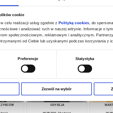
 plików cookie
w celu realizacji usług zgodnie z
Polityką cookies
, do spersona
nościowe i analizować ruch w naszej witrynie. Informacje o tym
nerom społecznościowym, reklamowym i analitycznym. Partnerz
otrzymanymi od Ciebie lub uzyskanymi podczas korzystania z ic
CZYŃCÓW
ODYSEJA
MART
odzież
08.08.2026, Chodzież
08.08
kup bilet
kup bilet
Preferencje
Statystyka
Zezwól na wybór
Z
CZYŃCÓW
ODYSEJA
MART