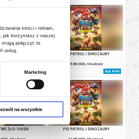
lizowania treści i reklam,
, jak korzystasz z naszej
y mogą połączyć te
h usług.
WE ZŁO: OGIEŃ
PSI PATROL I DINOZAURY
.2026, Chodzież
09.08.2026, Chodzież
kup bilet
kup bilet
Marketing
ezwól na wszystkie
WE ZŁO: OGIEŃ
PSI PATROL I DINOZAURY