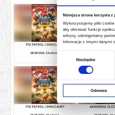
Niniejsza strona korzysta z
Wykorzystujemy pliki cookie 
aby oferować funkcje społecz
witryny, udostępniamy part
informacje z innymi danymi 
PSI PATROL I DINOZAURY
AKADEMIA ZŁO
08.08.2026, Chodzież
08.08.2026, Ch
Wybór
kup bilet
Niezbędne
zgody
Odmowa
PSI PATROL I DINOZAURY
AKADEMIA ZŁO