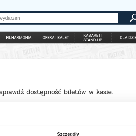
KABARET I
FILHARMONIA
OPERA I BALET
DLA DZIE
STAND-UP
 sprawdź dostępność biletów w kasie.
Szczegóły