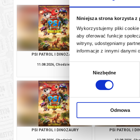
Niniejsza strona korzysta z
Wykorzystujemy pliki cookie 
aby oferować funkcje społecz
witryny, udostępniamy part
informacje z innymi danymi 
PSI PATROL I DINOZAURY
PSI PATROL I D
11.08.2026, Chodzież
11.08.2026, Ch
Wybór
kup bilet
Niezbędne
zgody
Odmowa
PSI PATROL I DINOZAURY
PSI PATROL I D