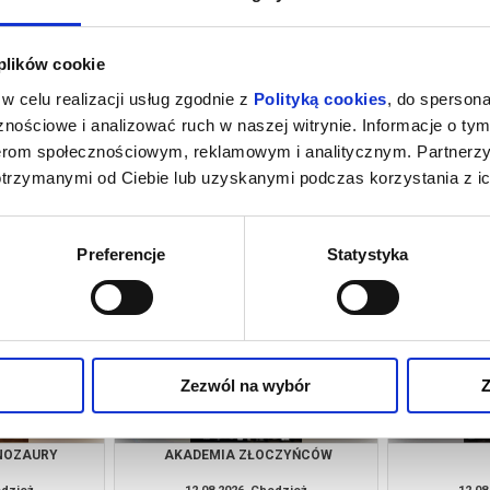
 plików cookie
w celu realizacji usług zgodnie z
Polityką cookies
, do spersona
nościowe i analizować ruch w naszej witrynie. Informacje o tym
nerom społecznościowym, reklamowym i analitycznym. Partnerz
otrzymanymi od Ciebie lub uzyskanymi podczas korzystania z ic
INOZAURY
AKADEMIA ZŁOCZYŃCÓW
odzież
11.08.2026, Chodzież
11.08
kup bilet
kup bilet
Preferencje
Statystyka
Zezwól na wybór
Z
INOZAURY
AKADEMIA ZŁOCZYŃCÓW