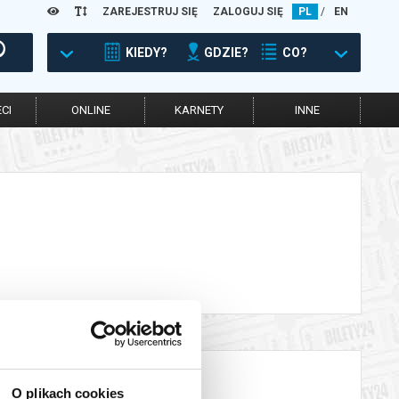
ZAREJESTRUJ SIĘ
ZALOGUJ SIĘ
PL
/
EN
KIEDY?
GDZIE?
CO?
CI
ONLINE
KARNETY
INNE
O plikach cookies