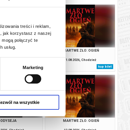
lizowania treści i reklam,
, jak korzystasz z naszej
y mogą połączyć te
h usług.
ODYSEJA
MARTWE ZŁO: OGIEŃ
.2026, Chodzież
11.08.2026, Chodzież
kup bilet
kup bilet
Marketing
ezwól na wszystkie
ODYSEJA
MARTWE ZŁO: OGIEŃ