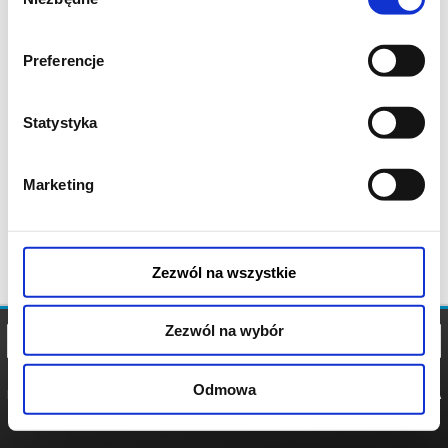
zgody
Preferencje
Statystyka
Marketing
Zezwól na wszystkie
Zezwól na wybór
Odmowa
REGULAMIN
POLITYKA
POLITYKA
COOKIES
PRYWATNOŚCI