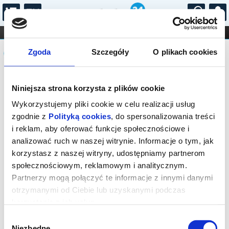
...
KONCERTY
KINO
TEATR
KABARET I
Komunikat
FILHARMONIA
OPERA I BALET
Zgoda
Szczegóły
O plikach cookies
STAND-UP
DLA DZIECI
ONLINE
KARNETY
Sprzedaż on-line została zakończona,
Niniejsza strona korzysta z plików cookie
sprawdź dostępność biletów w kasie.
Wykorzystujemy pliki cookie w celu realizacji usług
zgodnie z
Polityką cookies
, do spersonalizowania treści
i reklam, aby oferować funkcje społecznościowe i
analizować ruch w naszej witrynie. Informacje o tym, jak
korzystasz z naszej witryny, udostępniamy partnerom
społecznościowym, reklamowym i analitycznym.
Partnerzy mogą połączyć te informacje z innymi danymi
otrzymanymi od Ciebie lub uzyskanymi podczas
korzystania z ich usług.
Wybór
Niezbędne