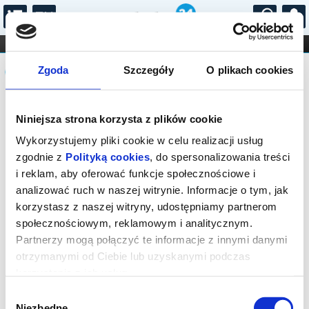
...
KONCERTY
KINO
TEATR
KABARET I
Komunikat
FILHARMONIA
OPERA I BALET
Zgoda
Szczegóły
O plikach cookies
STAND-UP
DLA DZIECI
ONLINE
KARNETY
Sprzedaż on-line została zakończona,
Niniejsza strona korzysta z plików cookie
sprawdź dostępność biletów w kasie.
Wykorzystujemy pliki cookie w celu realizacji usług
zgodnie z
Polityką cookies
, do spersonalizowania treści
i reklam, aby oferować funkcje społecznościowe i
analizować ruch w naszej witrynie. Informacje o tym, jak
korzystasz z naszej witryny, udostępniamy partnerom
społecznościowym, reklamowym i analitycznym.
Partnerzy mogą połączyć te informacje z innymi danymi
otrzymanymi od Ciebie lub uzyskanymi podczas
korzystania z ich usług.
Wybór
Niezbędne