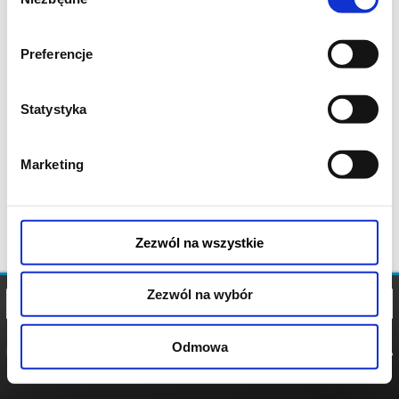
zgody
Preferencje
Statystyka
Marketing
Zezwól na wszystkie
Zezwól na wybór
Odmowa
REGULAMIN
POLITYKA
POLITYKA
COOKIES
PRYWATNOŚCI