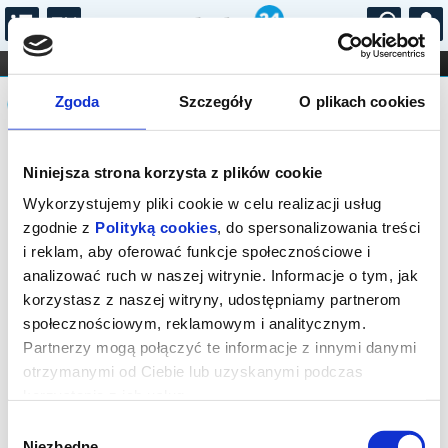
...
KONCERTY
KINO
TEATR
KABARET I
Komunikat
FILHARMONIA
OPERA I BALET
Zgoda
Szczegóły
O plikach cookies
STAND-UP
DLA DZIECI
ONLINE
KARNETY
Sprzedaż on-line została zakończona,
Niniejsza strona korzysta z plików cookie
sprawdź dostępność biletów w kasie.
Wykorzystujemy pliki cookie w celu realizacji usług
zgodnie z
Polityką cookies
, do spersonalizowania treści
i reklam, aby oferować funkcje społecznościowe i
analizować ruch w naszej witrynie. Informacje o tym, jak
korzystasz z naszej witryny, udostępniamy partnerom
społecznościowym, reklamowym i analitycznym.
Partnerzy mogą połączyć te informacje z innymi danymi
otrzymanymi od Ciebie lub uzyskanymi podczas
korzystania z ich usług.
Wybór
Niezbędne