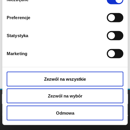
zgody
Preferencje
Statystyka
Marketing
Zezwól na wszystkie
Zezwól na wybór
Odmowa
REGULAMIN
POLITYKA
POLITYKA
COOKIES
PRYWATNOŚCI