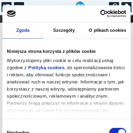
...
KONCERTY
KINO
TEATR
KABARET I
Komunikat
FILHARMONIA
OPERA I BALET
Zgoda
Szczegóły
O plikach cookies
STAND-UP
DLA DZIECI
ONLINE
KARNETY
Sprzedaż on-line została zakończona,
Niniejsza strona korzysta z plików cookie
sprawdź dostępność biletów w kasie.
Wykorzystujemy pliki cookie w celu realizacji usług
zgodnie z
Polityką cookies
, do spersonalizowania treści
i reklam, aby oferować funkcje społecznościowe i
analizować ruch w naszej witrynie. Informacje o tym, jak
korzystasz z naszej witryny, udostępniamy partnerom
społecznościowym, reklamowym i analitycznym.
Partnerzy mogą połączyć te informacje z innymi danymi
otrzymanymi od Ciebie lub uzyskanymi podczas
korzystania z ich usług.
Wybór
Niezbędne