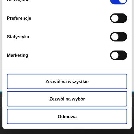
zgody
Preferencje
Statystyka
Marketing
Zezwól na wszystkie
Zezwól na wybór
Odmowa
REGULAMIN
POLITYKA
POLITYKA
COOKIES
PRYWATNOŚCI