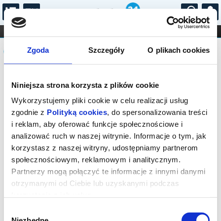
...
KONCERTY
KINO
TEATR
KABARET I
Komunikat
FILHARMONIA
OPERA I BALET
Zgoda
Szczegóły
O plikach cookies
STAND-UP
DLA DZIECI
ONLINE
KARNETY
Sprzedaż biletów na niniejsze
Niniejsza strona korzysta z plików cookie
wydarzenie została zakończona. Zapytaj
w Kasie instytucji o dostępność biletów
Wykorzystujemy pliki cookie w celu realizacji usług
na wydarzenie.
zgodnie z
Polityką cookies
, do spersonalizowania treści
i reklam, aby oferować funkcje społecznościowe i
analizować ruch w naszej witrynie. Informacje o tym, jak
korzystasz z naszej witryny, udostępniamy partnerom
społecznościowym, reklamowym i analitycznym.
Partnerzy mogą połączyć te informacje z innymi danymi
otrzymanymi od Ciebie lub uzyskanymi podczas
korzystania z ich usług.
Wybór
Niezbędne