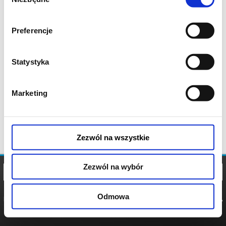
zgody
Preferencje
Statystyka
Marketing
Zezwól na wszystkie
Zezwól na wybór
Odmowa
REGULAMIN
POLITYKA
POLITYKA
COOKIES
PRYWATNOŚCI