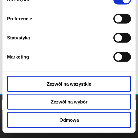
zgody
Preferencje
Statystyka
Marketing
Zezwól na wszystkie
Zezwól na wybór
Odmowa
REGULAMIN
POLITYKA
POLITYKA
COOKIES
PRYWATNOŚCI