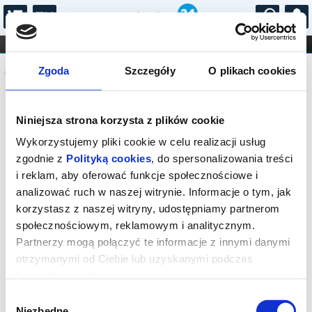
...
KONCERTY
KINO
TEATR
KABARET I
Komunikat
FILHARMONIA
OPERA I BALET
Zgoda
Szczegóły
O plikach cookies
STAND-UP
DLA DZIECI
ONLINE
KARNETY
Sprzedaż biletów na niniejsze
Niniejsza strona korzysta z plików cookie
wydarzenie została zakończona. Zapytaj
w Kasie instytucji o dostępność biletów
Wykorzystujemy pliki cookie w celu realizacji usług
na wydarzenie.
zgodnie z
Polityką cookies
, do spersonalizowania treści
i reklam, aby oferować funkcje społecznościowe i
analizować ruch w naszej witrynie. Informacje o tym, jak
korzystasz z naszej witryny, udostępniamy partnerom
społecznościowym, reklamowym i analitycznym.
Partnerzy mogą połączyć te informacje z innymi danymi
otrzymanymi od Ciebie lub uzyskanymi podczas
korzystania z ich usług.
Wybór
Niezbędne