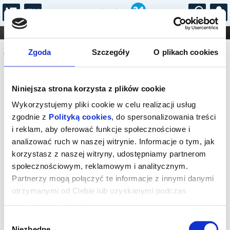
...
KONCERTY
KINO
TEATR
KABARET I
Komunikat
FILHARMONIA
OPERA I BALET
Zgoda
Szczegóły
O plikach cookies
STAND-UP
DLA DZIECI
ONLINE
KARNETY
Sprzedaż biletów na niniejsze
Niniejsza strona korzysta z plików cookie
wydarzenie została zakończona. Zapytaj
w Kasie instytucji o dostępność biletów
Wykorzystujemy pliki cookie w celu realizacji usług
na wydarzenie.
zgodnie z
Polityką cookies
, do spersonalizowania treści
i reklam, aby oferować funkcje społecznościowe i
analizować ruch w naszej witrynie. Informacje o tym, jak
korzystasz z naszej witryny, udostępniamy partnerom
społecznościowym, reklamowym i analitycznym.
Partnerzy mogą połączyć te informacje z innymi danymi
otrzymanymi od Ciebie lub uzyskanymi podczas
korzystania z ich usług.
Wybór
Niezbędne