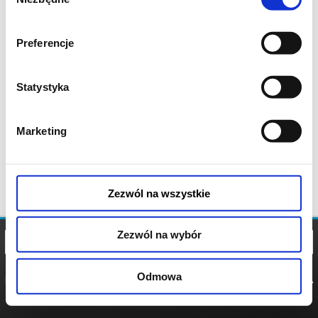
zgody
Preferencje
Statystyka
Marketing
Zezwól na wszystkie
Zezwól na wybór
Odmowa
REGULAMIN
POLITYKA
POLITYKA
COOKIES
PRYWATNOŚCI