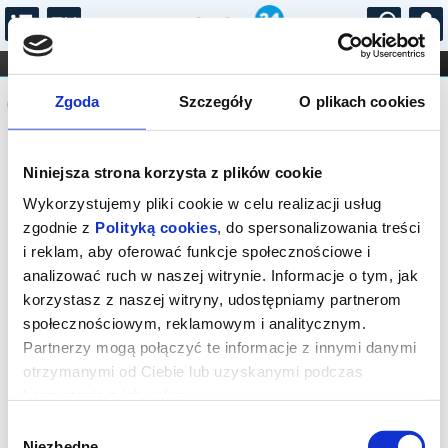
...
KONCERTY
KINO
TEATR
KABARET I
Komunikat
FILHARMONIA
OPERA I BALET
Zgoda
Szczegóły
O plikach cookies
STAND-UP
DLA DZIECI
ONLINE
KARNETY
Sprzedaż biletów na niniejsze
Niniejsza strona korzysta z plików cookie
wydarzenie została zakończona. Zapytaj
w Kasie instytucji o dostępność biletów
Wykorzystujemy pliki cookie w celu realizacji usług
na wydarzenie.
zgodnie z
Polityką cookies
, do spersonalizowania treści
i reklam, aby oferować funkcje społecznościowe i
analizować ruch w naszej witrynie. Informacje o tym, jak
korzystasz z naszej witryny, udostępniamy partnerom
społecznościowym, reklamowym i analitycznym.
Partnerzy mogą połączyć te informacje z innymi danymi
otrzymanymi od Ciebie lub uzyskanymi podczas
korzystania z ich usług.
Wybór
Niezbędne