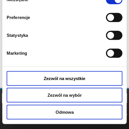
zgody
Preferencje
Statystyka
Marketing
Zezwól na wszystkie
Zezwól na wybór
Odmowa
REGULAMIN
POLITYKA
POLITYKA
COOKIES
PRYWATNOŚCI