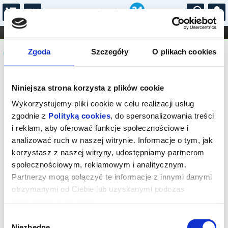
...
KONCERTY
KINO
TEATR
KABARET I
Komunikat
FILHARMONIA
OPERA I BALET
Zgoda
Szczegóły
O plikach cookies
STAND-UP
DLA DZIECI
ONLINE
KARNETY
Sprzedaż biletów na niniejsze
Niniejsza strona korzysta z plików cookie
wydarzenie została zakończona. Zapytaj
w Kasie instytucji o dostępność biletów
Wykorzystujemy pliki cookie w celu realizacji usług
na wydarzenie.
zgodnie z
Polityką cookies
, do spersonalizowania treści
i reklam, aby oferować funkcje społecznościowe i
analizować ruch w naszej witrynie. Informacje o tym, jak
korzystasz z naszej witryny, udostępniamy partnerom
społecznościowym, reklamowym i analitycznym.
Partnerzy mogą połączyć te informacje z innymi danymi
otrzymanymi od Ciebie lub uzyskanymi podczas
korzystania z ich usług.
Wybór
Niezbędne