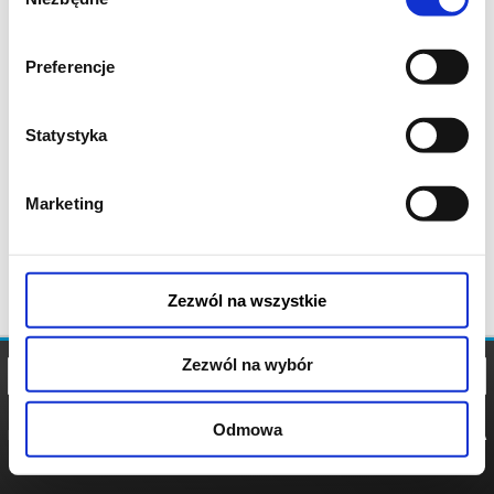
zgody
Preferencje
Statystyka
Marketing
Zezwól na wszystkie
Zezwól na wybór
Odmowa
REGULAMIN
POLITYKA
POLITYKA
COOKIES
PRYWATNOŚCI