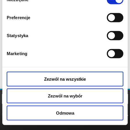
zgody
Preferencje
Statystyka
Marketing
Zezwól na wszystkie
Zezwól na wybór
Odmowa
REGULAMIN
POLITYKA
POLITYKA
COOKIES
PRYWATNOŚCI