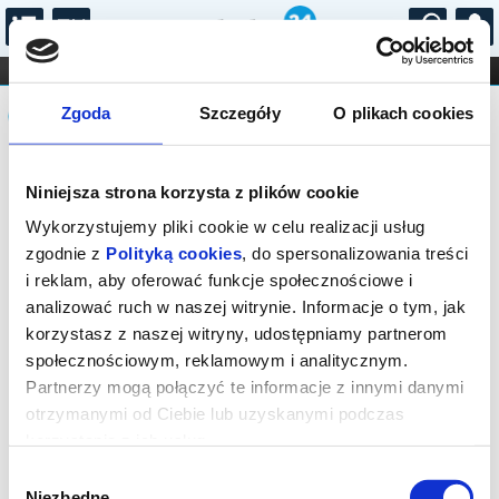
...
KONCERTY
KINO
TEATR
KABARET I
Komunikat
FILHARMONIA
OPERA I BALET
Zgoda
Szczegóły
O plikach cookies
STAND-UP
DLA DZIECI
ONLINE
KARNETY
Sprzedaż biletów na niniejsze
Niniejsza strona korzysta z plików cookie
wydarzenie została zakończona. Zapytaj
w Kasie instytucji o dostępność biletów
Wykorzystujemy pliki cookie w celu realizacji usług
na wydarzenie.
zgodnie z
Polityką cookies
, do spersonalizowania treści
i reklam, aby oferować funkcje społecznościowe i
analizować ruch w naszej witrynie. Informacje o tym, jak
korzystasz z naszej witryny, udostępniamy partnerom
społecznościowym, reklamowym i analitycznym.
Partnerzy mogą połączyć te informacje z innymi danymi
otrzymanymi od Ciebie lub uzyskanymi podczas
korzystania z ich usług.
Wybór
Niezbędne