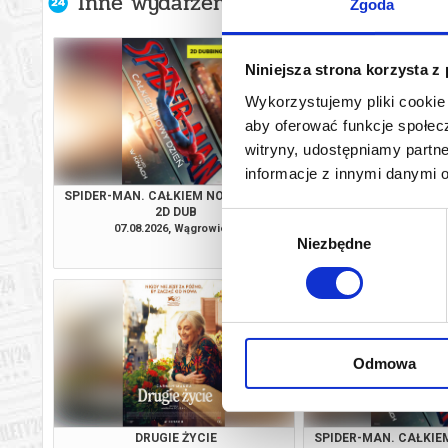
Inne wydarzenia organizatora
Zgoda
Niniejsza strona korzysta z
Wykorzystujemy pliki cookie 
aby oferować funkcje społecz
witryny, udostępniamy part
informacje z innymi danymi 
SPIDER-MAN. CAŁKIEM NOWY DZIEŃ /
PSI PATROL I D
2D DUB
Wybór
07.08.2026, Wągrowiec
08.08.2026, Wą
Niezbędne
zgody
kup bilet
Odmowa
DRUGIE ŻYCIE
SPIDER-MAN. CAŁKIEM