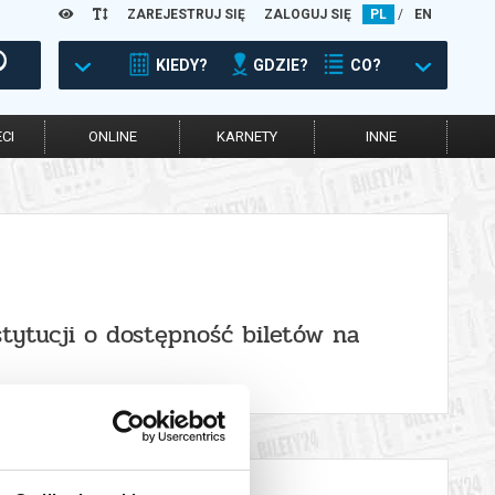
ZAREJESTRUJ SIĘ
ZALOGUJ SIĘ
PL
/
EN
KIEDY?
GDZIE?
CO?
CI
ONLINE
KARNETY
INNE
stytucji o dostępność biletów na