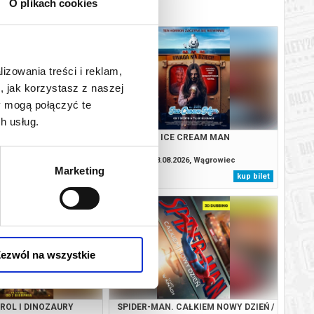
O plikach cookies
lizowania treści i reklam,
, jak korzystasz z naszej
y mogą połączyć te
h usług.
 CAŁKIEM NOWY DZIEŃ /
ICE CREAM MAN
3D DUB
.2026, Wągrowiec
08.08.2026, Wągrowiec
Marketing
kup bilet
kup bilet
ezwól na wszystkie
TROL I DINOZAURY
SPIDER-MAN. CAŁKIEM NOWY DZIEŃ /