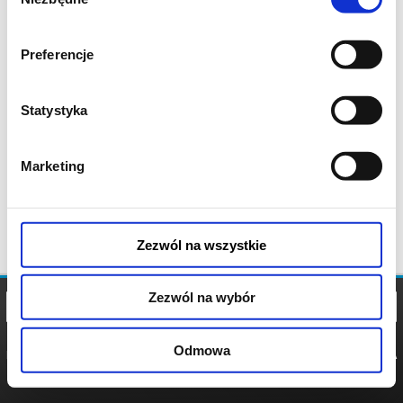
zgody
Preferencje
Statystyka
Marketing
Zezwól na wszystkie
Zezwól na wybór
Odmowa
REGULAMIN
POLITYKA
POLITYKA
COOKIES
PRYWATNOŚCI