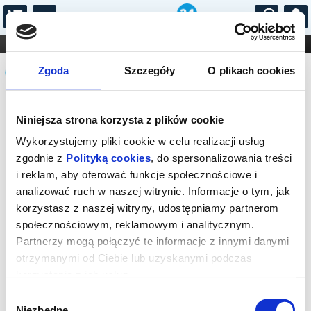
...
KONCERTY
KINO
TEATR
KABARET I
Komunikat
FILHARMONIA
OPERA I BALET
Zgoda
Szczegóły
O plikach cookies
STAND-UP
DLA DZIECI
ONLINE
KARNETY
Sprzedaż biletów na niniejsze
Niniejsza strona korzysta z plików cookie
wydarzenie została zakończona. Zapytaj
w Kasie instytucji o dostępność biletów
Wykorzystujemy pliki cookie w celu realizacji usług
na wydarzenie.
zgodnie z
Polityką cookies
, do spersonalizowania treści
i reklam, aby oferować funkcje społecznościowe i
analizować ruch w naszej witrynie. Informacje o tym, jak
korzystasz z naszej witryny, udostępniamy partnerom
społecznościowym, reklamowym i analitycznym.
Partnerzy mogą połączyć te informacje z innymi danymi
otrzymanymi od Ciebie lub uzyskanymi podczas
korzystania z ich usług.
Wybór
Niezbędne