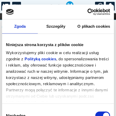
...
KONCERTY
KINO
TEATR
KABARET I
Komunikat
FILHARMONIA
OPERA I BALET
Zgoda
Szczegóły
O plikach cookies
STAND-UP
DLA DZIECI
ONLINE
KARNETY
Sprzedaż biletów na niniejsze
Niniejsza strona korzysta z plików cookie
wydarzenie została zakończona. Zapytaj
w Kasie instytucji o dostępność biletów
Wykorzystujemy pliki cookie w celu realizacji usług
na wydarzenie.
zgodnie z
Polityką cookies
, do spersonalizowania treści
i reklam, aby oferować funkcje społecznościowe i
analizować ruch w naszej witrynie. Informacje o tym, jak
korzystasz z naszej witryny, udostępniamy partnerom
społecznościowym, reklamowym i analitycznym.
Partnerzy mogą połączyć te informacje z innymi danymi
otrzymanymi od Ciebie lub uzyskanymi podczas
korzystania z ich usług.
Wybór
Niezbędne