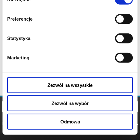
zgody
Preferencje
Statystyka
Marketing
Zezwól na wszystkie
Zezwól na wybór
Odmowa
REGULAMIN
POLITYKA
POLITYKA
COOKIES
PRYWATNOŚCI