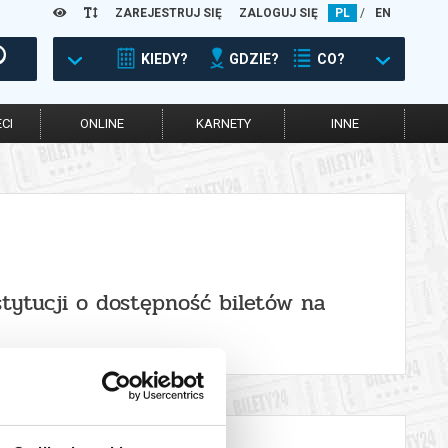
ZAREJESTRUJ SIĘ
ZALOGUJ SIĘ
PL
/
EN
KIEDY?
GDZIE?
CO?
CI
ONLINE
KARNETY
INNE
stytucji o dostępność biletów na