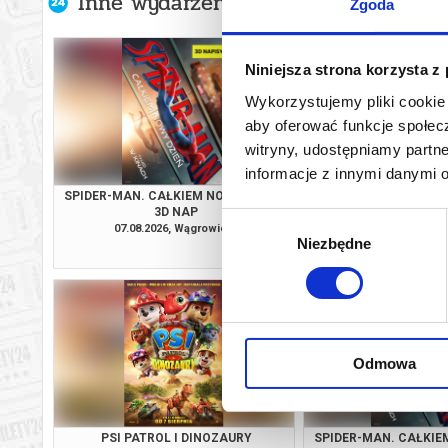
Inne wydarzenia organizatora
Zgoda
Niniejsza strona korzysta z
Wykorzystujemy pliki cookie 
aby oferować funkcje społecz
witryny, udostępniamy part
informacje z innymi danymi 
SPIDER-MAN. CAŁKIEM NOWY DZIEŃ /
ICE CREAM
3D NAP
Wybór
07.08.2026, Wągrowiec
07.08.2026, Wą
Niezbędne
zgody
kup bilet
Odmowa
PSI PATROL I DINOZAURY
SPIDER-MAN. CAŁKIEM