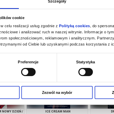
Szczegóły
 plików cookie
w celu realizacji usług zgodnie z
Polityką cookies
, do spersona
nościowe i analizować ruch w naszej witrynie. Informacje o tym
nerom społecznościowym, reklamowym i analitycznym. Partnerz
otrzymanymi od Ciebie lub uzyskanymi podczas korzystania z ic
 MAN
DRUGIE ŻYCIE
SPIDER-MAN.
growiec
07.08.2026, Wągrowiec
07.08
Preferencje
Statystyka
kup bilet
kup bilet
Zezwól na wybór
Z
 NOWY DZIEŃ /
ICE CREAM MAN
D