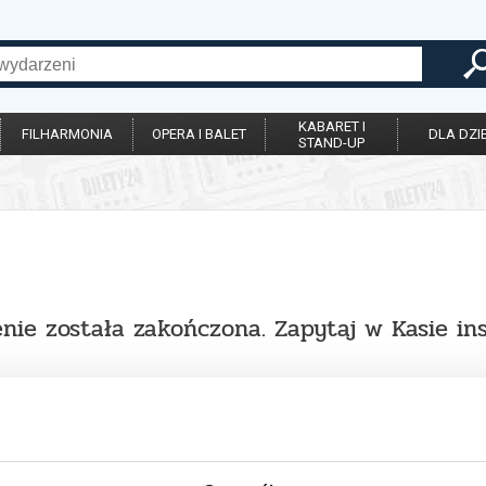
KABARET I
FILHARMONIA
OPERA I BALET
DLA DZIE
STAND-UP
nie została zakończona. Zapytaj w Kasie in