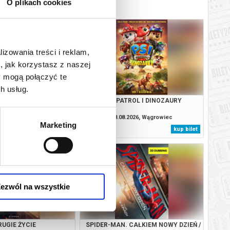
O plikach cookies
lizowania treści i reklam,
, jak korzystasz z naszej
y mogą połączyć te
h usług.
 CAŁKIEM NOWY DZIEŃ /
PSI PATROL I DINOZAURY
2D DUB
.2026, Wągrowiec
08.08.2026, Wągrowiec
Marketing
kup bilet
kup bilet
ezwól na wszystkie
RUGIE ŻYCIE
SPIDER-MAN. CAŁKIEM NOWY DZIEŃ /