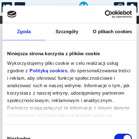
...
KONCERTY
KINO
TEATR
KABARET I
Komunikat
FILHARMONIA
OPERA I BALET
Zgoda
Szczegóły
O plikach cookies
STAND-UP
DLA DZIECI
ONLINE
KARNETY
Sprzedaż biletów na niniejsze
Niniejsza strona korzysta z plików cookie
wydarzenie została zakończona. Zapytaj
w Kasie instytucji o dostępność biletów
Wykorzystujemy pliki cookie w celu realizacji usług
na wydarzenie.
zgodnie z
Polityką cookies
, do spersonalizowania treści
i reklam, aby oferować funkcje społecznościowe i
analizować ruch w naszej witrynie. Informacje o tym, jak
korzystasz z naszej witryny, udostępniamy partnerom
społecznościowym, reklamowym i analitycznym.
Partnerzy mogą połączyć te informacje z innymi danymi
otrzymanymi od Ciebie lub uzyskanymi podczas
korzystania z ich usług.
Wybór
Niezbędne