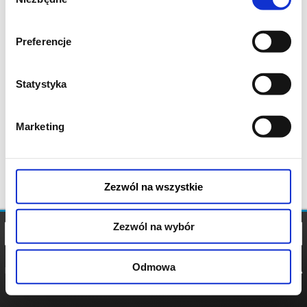
zgody
Preferencje
Statystyka
Marketing
Zezwól na wszystkie
Zezwól na wybór
Odmowa
REGULAMIN
POLITYKA
POLITYKA
COOKIES
PRYWATNOŚCI