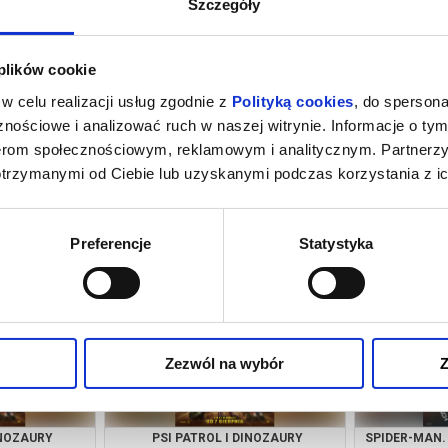
Szczegóły
 plików cookie
w celu realizacji usług zgodnie z
Polityką cookies
, do spersona
nościowe i analizować ruch w naszej witrynie. Informacje o tym
nerom społecznościowym, reklamowym i analitycznym. Partnerz
otrzymanymi od Ciebie lub uzyskanymi podczas korzystania z ic
INOZAURY
SPIDER-MAN. CAŁKIEM NOWY DZIEŃ /
IC
3D NAP
growiec
07.08.2026, Wągrowiec
07.08
Preferencje
Statystyka
kup bilet
kup bilet
Zezwól na wybór
Z
INOZAURY
PSI PATROL I DINOZAURY
SPIDER-MAN.