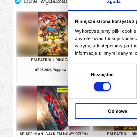
Inne wydarzenia organizatora
Zgoda
Niniejsza strona korzysta z
Wykorzystujemy pliki cookie 
aby oferować funkcje społecz
witryny, udostępniamy part
informacje z innymi danymi 
PSI PATROL I DINOZAURY
PSI PATROL I D
Wybór
07.08.2026, Wągrowiec
07.08.2026, Wą
Niezbędne
zgody
kup bilet
Odmowa
SPIDER-MAN. CAŁKIEM NOWY DZIEŃ /
PSI PATROL I D