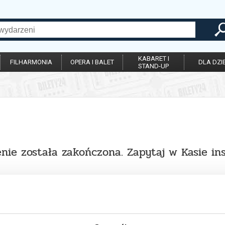
KABARET I
FILHARMONIA
OPERA I BALET
DLA DZIE
STAND-UP
nie została zakończona. Zapytaj w Kasie in