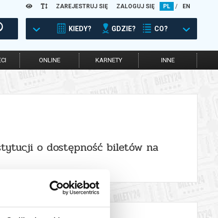
ZAREJESTRUJ SIĘ
ZALOGUJ SIĘ
PL
/
EN
KIEDY?
GDZIE?
CO?
CI
ONLINE
KARNETY
INNE
stytucji o dostępność biletów na