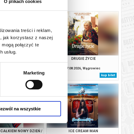
O plikach cookies
lizowania treści i reklam,
, jak korzystasz z naszej
y mogą połączyć te
h usług.
E CREAM MAN
DRUGIE ŻYCIE
.2026, Wągrowiec
07.08.2026, Wągrowiec
Marketing
kup bilet
kup bilet
ezwól na wszystkie
 CAŁKIEM NOWY DZIEŃ /
ICE CREAM MAN