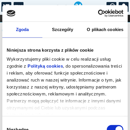
...
KONCERTY
KINO
TEATR
KABARET I
Komunikat
FILHARMONIA
OPERA I BALET
Zgoda
Szczegóły
O plikach cookies
STAND-UP
DLA DZIECI
ONLINE
KARNETY
Sprzedaż biletów na niniejsze
Niniejsza strona korzysta z plików cookie
wydarzenie została zakończona. Zapytaj
w Kasie instytucji o dostępność biletów
Wykorzystujemy pliki cookie w celu realizacji usług
na wydarzenie.
zgodnie z
Polityką cookies
, do spersonalizowania treści
i reklam, aby oferować funkcje społecznościowe i
analizować ruch w naszej witrynie. Informacje o tym, jak
korzystasz z naszej witryny, udostępniamy partnerom
społecznościowym, reklamowym i analitycznym.
Partnerzy mogą połączyć te informacje z innymi danymi
otrzymanymi od Ciebie lub uzyskanymi podczas
korzystania z ich usług.
Wybór
Niezbędne