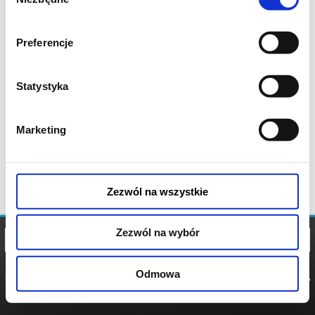
zgody
Preferencje
Statystyka
Marketing
Zezwól na wszystkie
Zezwól na wybór
Odmowa
REGULAMIN
POLITYKA
POLITYKA
COOKIES
PRYWATNOŚCI