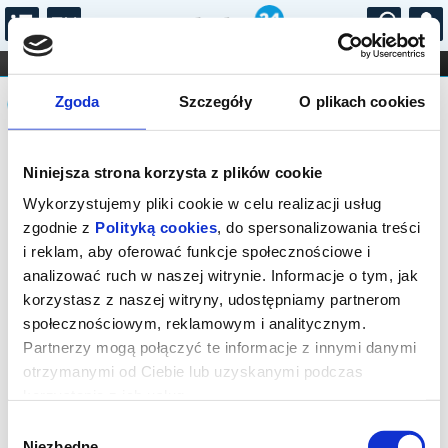
...
KONCERTY
KINO
TEATR
KABARET I
Komunikat
FILHARMONIA
OPERA I BALET
Zgoda
Szczegóły
O plikach cookies
STAND-UP
DLA DZIECI
ONLINE
KARNETY
Sprzedaż biletów na niniejsze
Niniejsza strona korzysta z plików cookie
wydarzenie została zakończona. Zapytaj
w Kasie instytucji o dostępność biletów
Wykorzystujemy pliki cookie w celu realizacji usług
na wydarzenie.
zgodnie z
Polityką cookies
, do spersonalizowania treści
i reklam, aby oferować funkcje społecznościowe i
analizować ruch w naszej witrynie. Informacje o tym, jak
korzystasz z naszej witryny, udostępniamy partnerom
społecznościowym, reklamowym i analitycznym.
Partnerzy mogą połączyć te informacje z innymi danymi
otrzymanymi od Ciebie lub uzyskanymi podczas
korzystania z ich usług.
Wybór
Niezbędne