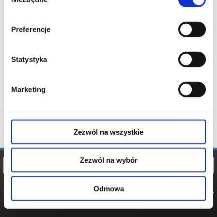
zgody
Preferencje
Statystyka
Marketing
Zezwól na wszystkie
Zezwól na wybór
Odmowa
REGULAMIN
POLITYKA
POLITYKA
COOKIES
PRYWATNOŚCI