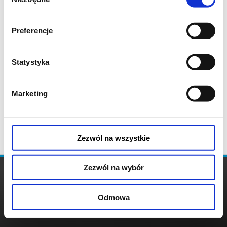
zgody
Preferencje
Statystyka
Marketing
Zezwól na wszystkie
Zezwól na wybór
Odmowa
REGULAMIN
POLITYKA
POLITYKA
COOKIES
PRYWATNOŚCI