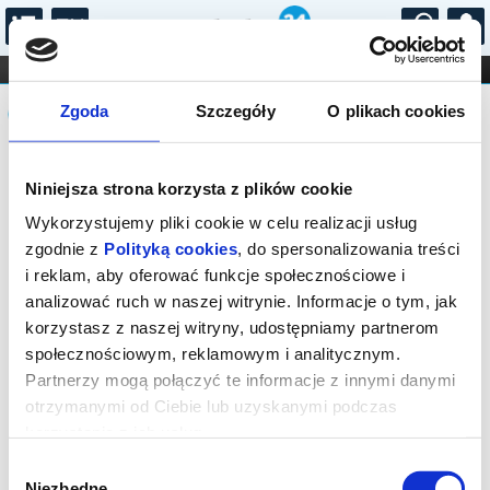
...
KONCERTY
KINO
TEATR
KABARET I
Komunikat
FILHARMONIA
OPERA I BALET
Zgoda
Szczegóły
O plikach cookies
STAND-UP
DLA DZIECI
ONLINE
KARNETY
Sprzedaż biletów na niniejsze
Niniejsza strona korzysta z plików cookie
wydarzenie została zakończona. Zapytaj
w Kasie instytucji o dostępność biletów
Wykorzystujemy pliki cookie w celu realizacji usług
na wydarzenie.
zgodnie z
Polityką cookies
, do spersonalizowania treści
i reklam, aby oferować funkcje społecznościowe i
analizować ruch w naszej witrynie. Informacje o tym, jak
korzystasz z naszej witryny, udostępniamy partnerom
społecznościowym, reklamowym i analitycznym.
Partnerzy mogą połączyć te informacje z innymi danymi
otrzymanymi od Ciebie lub uzyskanymi podczas
korzystania z ich usług.
Wybór
Niezbędne