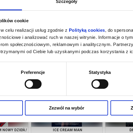
Szczegóły
 plików cookie
w celu realizacji usług zgodnie z
Polityką cookies
, do spersona
nościowe i analizować ruch w naszej witrynie. Informacje o tym
nerom społecznościowym, reklamowym i analitycznym. Partnerz
otrzymanymi od Ciebie lub uzyskanymi podczas korzystania z ic
 MAN
DRUGIE ŻYCIE
SPIDER-MAN.
growiec
07.08.2026, Wągrowiec
07.08
Preferencje
Statystyka
kup bilet
kup bilet
Zezwól na wybór
Z
 NOWY DZIEŃ /
ICE CREAM MAN
D