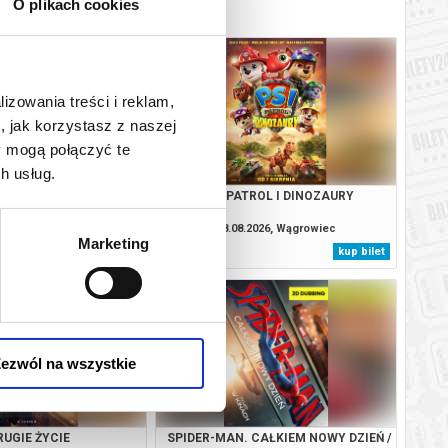
O plikach cookies
lizowania treści i reklam,
, jak korzystasz z naszej
y mogą połączyć te
h usług.
 CAŁKIEM NOWY DZIEŃ /
PSI PATROL I DINOZAURY
2D DUB
.2026, Wągrowiec
08.08.2026, Wągrowiec
Marketing
kup bilet
kup bilet
ezwól na wszystkie
RUGIE ŻYCIE
SPIDER-MAN. CAŁKIEM NOWY DZIEŃ /