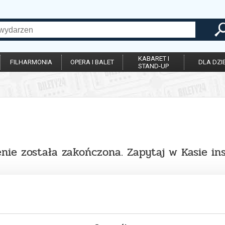
KABARET I
FILHARMONIA
OPERA I BALET
DLA DZIE
STAND-UP
nie została zakończona. Zapytaj w Kasie in