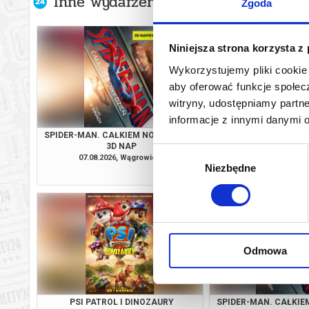
Inne wydarzenia organizatora
Zgoda
Niniejsza strona korzysta z
Wykorzystujemy pliki cookie 
aby oferować funkcje społecz
witryny, udostępniamy part
informacje z innymi danymi 
SPIDER-MAN. CAŁKIEM NOWY DZIEŃ /
ICE CREAM
3D NAP
Wybór
07.08.2026, Wągrowiec
07.08.2026, Wą
Niezbędne
zgody
kup bilet
Odmowa
PSI PATROL I DINOZAURY
SPIDER-MAN. CAŁKIEM