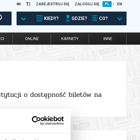
ZAREJESTRUJ SIĘ
ZALOGUJ SIĘ
PL
/
EN
KIEDY?
GDZIE?
CO?
CI
ONLINE
KARNETY
INNE
stytucji o dostępność biletów na