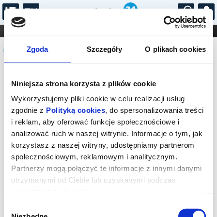
...
KONCERTY
KINO
TEATR
KABARET I
Komunikat
FILHARMONIA
OPERA I BALET
Zgoda
Szczegóły
O plikach cookies
STAND-UP
DLA DZIECI
ONLINE
KARNETY
Sprzedaż biletów na niniejsze
Niniejsza strona korzysta z plików cookie
wydarzenie została zakończona. Zapytaj
w Kasie instytucji o dostępność biletów
Wykorzystujemy pliki cookie w celu realizacji usług
na wydarzenie.
zgodnie z
Polityką cookies
, do spersonalizowania treści
i reklam, aby oferować funkcje społecznościowe i
analizować ruch w naszej witrynie. Informacje o tym, jak
korzystasz z naszej witryny, udostępniamy partnerom
społecznościowym, reklamowym i analitycznym.
Partnerzy mogą połączyć te informacje z innymi danymi
otrzymanymi od Ciebie lub uzyskanymi podczas
korzystania z ich usług.
Wybór
Niezbędne