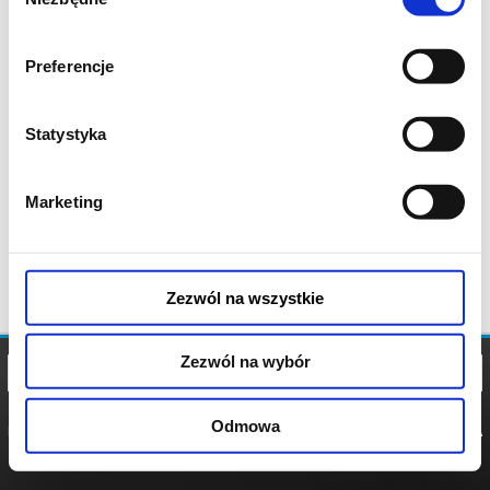
zgody
Preferencje
Statystyka
Marketing
Zezwól na wszystkie
Zezwól na wybór
Odmowa
REGULAMIN
POLITYKA
POLITYKA
COOKIES
PRYWATNOŚCI