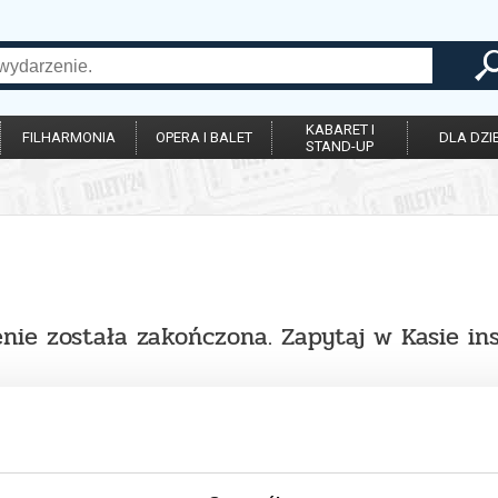
KABARET I
FILHARMONIA
OPERA I BALET
DLA DZIE
STAND-UP
nie została zakończona. Zapytaj w Kasie in