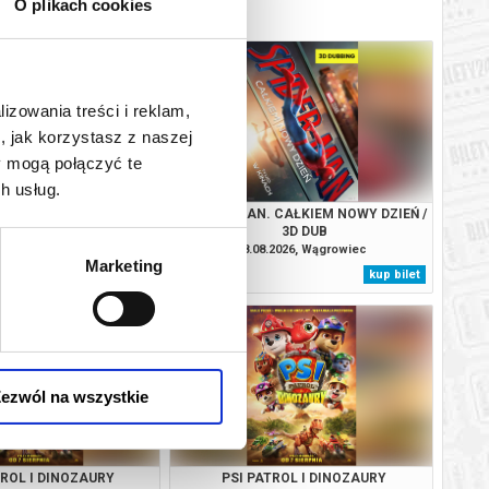
O plikach cookies
lizowania treści i reklam,
, jak korzystasz z naszej
y mogą połączyć te
h usług.
TROL I DINOZAURY
SPIDER-MAN. CAŁKIEM NOWY DZIEŃ /
3D DUB
.2026, Wągrowiec
08.08.2026, Wągrowiec
Marketing
kup bilet
kup bilet
ezwól na wszystkie
TROL I DINOZAURY
PSI PATROL I DINOZAURY