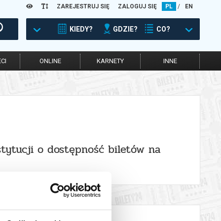
ZAREJESTRUJ SIĘ
ZALOGUJ SIĘ
PL
/
EN
KIEDY?
GDZIE?
CO?
CI
ONLINE
KARNETY
INNE
stytucji o dostępność biletów na