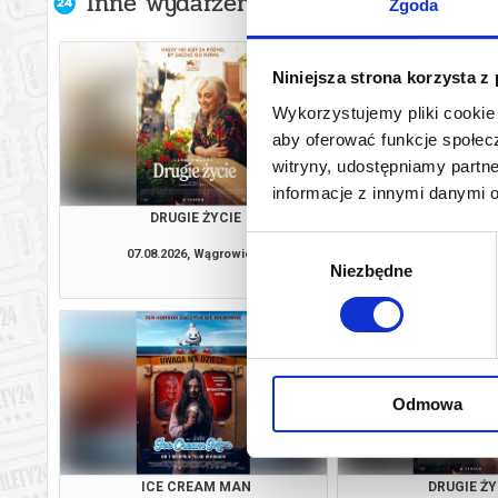
Inne wydarzenia organizatora
Zgoda
Niniejsza strona korzysta z
Wykorzystujemy pliki cookie 
aby oferować funkcje społecz
witryny, udostępniamy part
informacje z innymi danymi 
DRUGIE ŻYCIE
SPIDER-MAN. CAŁKIEM
2D DUB
Wybór
07.08.2026, Wągrowiec
07.08.2026, Wą
Niezbędne
zgody
kup bilet
Odmowa
ICE CREAM MAN
DRUGIE ŻY