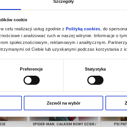
Szczegóły
 plików cookie
w celu realizacji usług zgodnie z
Polityką cookies
, do spersona
nościowe i analizować ruch w naszej witrynie. Informacje o tym
nerom społecznościowym, reklamowym i analitycznym. Partnerz
otrzymanymi od Ciebie lub uzyskanymi podczas korzystania z ic
 NOWY DZIEŃ /
PSI PATROL I DINOZAURY
PSI PA
growiec
08.08.2026, Wągrowiec
08.08
Preferencje
Statystyka
kup bilet
kup bilet
Zezwól na wybór
Z
CIE
SPIDER-MAN. CAŁKIEM NOWY DZIEŃ /
PSI PA