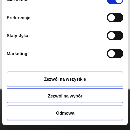
zgody
Preferencje
Statystyka
Marketing
Zezwól na wszystkie
Zezwól na wybór
Odmowa
REGULAMIN
POLITYKA
POLITYKA
COOKIES
PRYWATNOŚCI