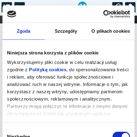
...
KONCERTY
KINO
TEATR
KABARET I
Komunikat
FILHARMONIA
OPERA I BALET
Zgoda
Szczegóły
O plikach cookies
STAND-UP
DLA DZIECI
ONLINE
KARNETY
Sprzedaż biletów na niniejsze
Niniejsza strona korzysta z plików cookie
wydarzenie została zakończona. Zapytaj
w Kasie instytucji o dostępność biletów
Wykorzystujemy pliki cookie w celu realizacji usług
na wydarzenie.
zgodnie z
Polityką cookies
, do spersonalizowania treści
i reklam, aby oferować funkcje społecznościowe i
analizować ruch w naszej witrynie. Informacje o tym, jak
korzystasz z naszej witryny, udostępniamy partnerom
społecznościowym, reklamowym i analitycznym.
Partnerzy mogą połączyć te informacje z innymi danymi
otrzymanymi od Ciebie lub uzyskanymi podczas
korzystania z ich usług.
Wybór
Niezbędne