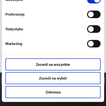
zgody
Preferencje
Statystyka
Marketing
Zezwól na wszystkie
Zezwól na wybór
Odmowa
REGULAMIN
POLITYKA
POLITYKA
COOKIES
PRYWATNOŚCI