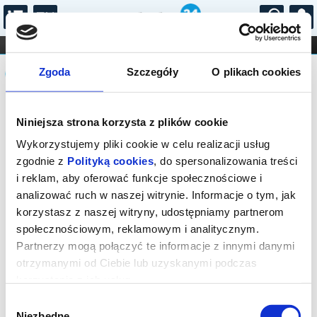
...
KONCERTY
KINO
TEATR
KABARET I
Komunikat
FILHARMONIA
OPERA I BALET
Zgoda
Szczegóły
O plikach cookies
STAND-UP
DLA DZIECI
ONLINE
KARNETY
Sprzedaż biletów na niniejsze
Niniejsza strona korzysta z plików cookie
wydarzenie została zakończona. Zapytaj
w Kasie instytucji o dostępność biletów
Wykorzystujemy pliki cookie w celu realizacji usług
na wydarzenie.
zgodnie z
Polityką cookies
, do spersonalizowania treści
i reklam, aby oferować funkcje społecznościowe i
analizować ruch w naszej witrynie. Informacje o tym, jak
korzystasz z naszej witryny, udostępniamy partnerom
społecznościowym, reklamowym i analitycznym.
Partnerzy mogą połączyć te informacje z innymi danymi
otrzymanymi od Ciebie lub uzyskanymi podczas
korzystania z ich usług.
Wybór
Niezbędne