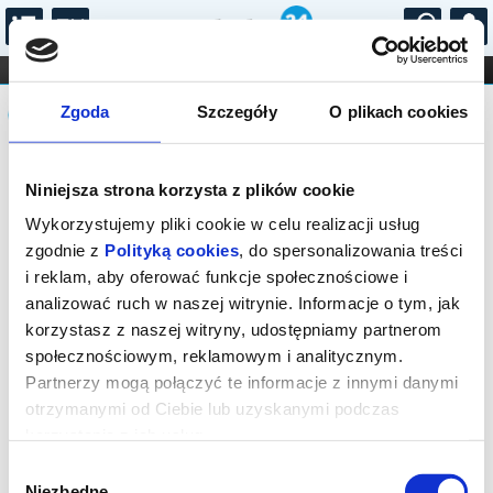
...
KONCERTY
KINO
TEATR
KABARET I
Komunikat
FILHARMONIA
OPERA I BALET
Zgoda
Szczegóły
O plikach cookies
STAND-UP
DLA DZIECI
ONLINE
KARNETY
Sprzedaż biletów na niniejsze
Niniejsza strona korzysta z plików cookie
wydarzenie została zakończona. Zapytaj
w Kasie instytucji o dostępność biletów
Wykorzystujemy pliki cookie w celu realizacji usług
na wydarzenie.
zgodnie z
Polityką cookies
, do spersonalizowania treści
i reklam, aby oferować funkcje społecznościowe i
analizować ruch w naszej witrynie. Informacje o tym, jak
korzystasz z naszej witryny, udostępniamy partnerom
społecznościowym, reklamowym i analitycznym.
Partnerzy mogą połączyć te informacje z innymi danymi
otrzymanymi od Ciebie lub uzyskanymi podczas
korzystania z ich usług.
Wybór
Niezbędne