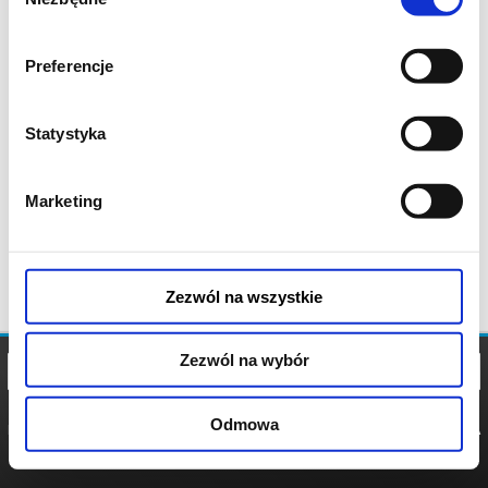
zgody
Preferencje
Statystyka
Marketing
Zezwól na wszystkie
Zezwól na wybór
Odmowa
REGULAMIN
POLITYKA
POLITYKA
COOKIES
PRYWATNOŚCI