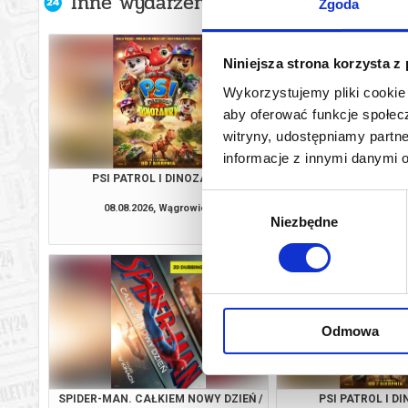
Inne wydarzenia organizatora
Zgoda
Niniejsza strona korzysta z
Wykorzystujemy pliki cookie 
aby oferować funkcje społecz
witryny, udostępniamy part
informacje z innymi danymi 
PSI PATROL I DINOZAURY
PSI PATROL I D
Wybór
08.08.2026, Wągrowiec
08.08.2026, Wą
Niezbędne
zgody
kup bilet
Odmowa
SPIDER-MAN. CAŁKIEM NOWY DZIEŃ /
PSI PATROL I D