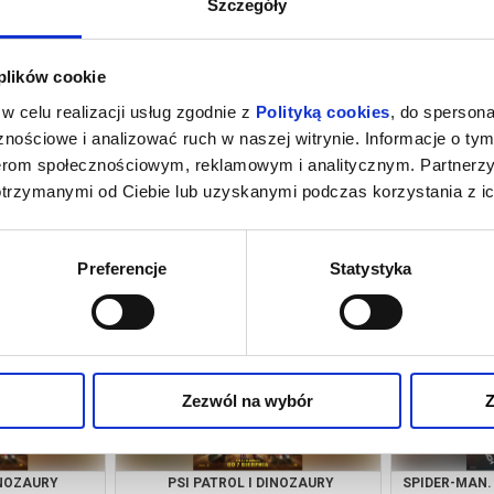
Szczegóły
 plików cookie
w celu realizacji usług zgodnie z
Polityką cookies
, do spersona
nościowe i analizować ruch w naszej witrynie. Informacje o tym
nerom społecznościowym, reklamowym i analitycznym. Partnerz
otrzymanymi od Ciebie lub uzyskanymi podczas korzystania z ic
INOZAURY
SPIDER-MAN. CAŁKIEM NOWY DZIEŃ /
IC
3D DUB
growiec
08.08.2026, Wągrowiec
08.08
Preferencje
Statystyka
kup bilet
kup bilet
Zezwól na wybór
Z
INOZAURY
PSI PATROL I DINOZAURY
SPIDER-MAN.