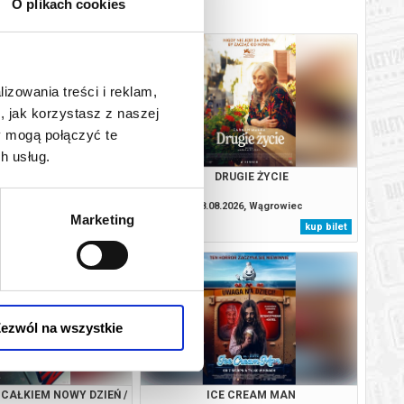
O plikach cookies
lizowania treści i reklam,
, jak korzystasz z naszej
y mogą połączyć te
h usług.
E CREAM MAN
DRUGIE ŻYCIE
.2026, Wągrowiec
08.08.2026, Wągrowiec
Marketing
kup bilet
kup bilet
ezwól na wszystkie
 CAŁKIEM NOWY DZIEŃ /
ICE CREAM MAN