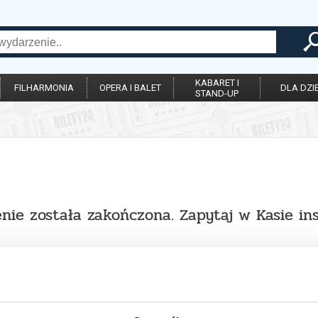
KABARET I
FILHARMONIA
OPERA I BALET
DLA DZIE
STAND-UP
nie została zakończona. Zapytaj w Kasie in