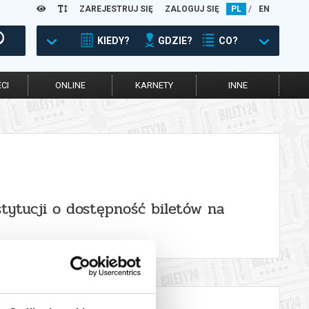
ZAREJESTRUJ SIĘ
ZALOGUJ SIĘ
PL
/
EN
KIEDY?
GDZIE?
CO?
CI
ONLINE
KARNETY
INNE
stytucji o dostępność biletów na