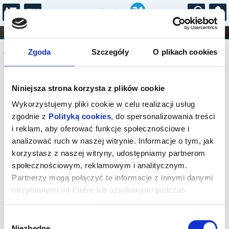
...
KONCERTY
KINO
TEATR
KABARET I
Komunikat
FILHARMONIA
OPERA I BALET
Zgoda
Szczegóły
O plikach cookies
STAND-UP
DLA DZIECI
ONLINE
KARNETY
Sprzedaż biletów na niniejsze
Niniejsza strona korzysta z plików cookie
wydarzenie została zakończona. Zapytaj
w Kasie instytucji o dostępność biletów
Wykorzystujemy pliki cookie w celu realizacji usług
na wydarzenie.
zgodnie z
Polityką cookies
, do spersonalizowania treści
i reklam, aby oferować funkcje społecznościowe i
analizować ruch w naszej witrynie. Informacje o tym, jak
korzystasz z naszej witryny, udostępniamy partnerom
społecznościowym, reklamowym i analitycznym.
Partnerzy mogą połączyć te informacje z innymi danymi
otrzymanymi od Ciebie lub uzyskanymi podczas
korzystania z ich usług.
Wybór
Niezbędne