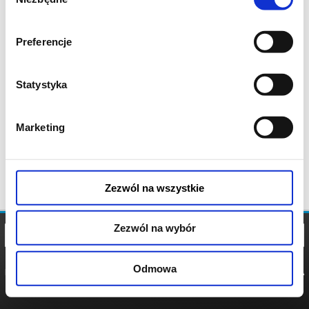
zgody
Preferencje
Statystyka
Marketing
Zezwól na wszystkie
Zezwól na wybór
Odmowa
REGULAMIN
POLITYKA
POLITYKA
COOKIES
PRYWATNOŚCI