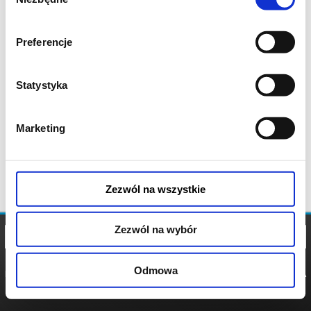
zgody
Preferencje
Statystyka
Marketing
Zezwól na wszystkie
Zezwól na wybór
Odmowa
REGULAMIN
POLITYKA
POLITYKA
COOKIES
PRYWATNOŚCI