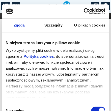
...
KONCERTY
KINO
TEATR
KABARET I
Komunikat
FILHARMONIA
OPERA I BALET
Zgoda
Szczegóły
O plikach cookies
STAND-UP
DLA DZIECI
ONLINE
KARNETY
Sprzedaż biletów na niniejsze
Niniejsza strona korzysta z plików cookie
wydarzenie została zakończona. Zapytaj
w Kasie instytucji o dostępność biletów
Wykorzystujemy pliki cookie w celu realizacji usług
na wydarzenie.
zgodnie z
Polityką cookies
, do spersonalizowania treści
i reklam, aby oferować funkcje społecznościowe i
analizować ruch w naszej witrynie. Informacje o tym, jak
korzystasz z naszej witryny, udostępniamy partnerom
społecznościowym, reklamowym i analitycznym.
Partnerzy mogą połączyć te informacje z innymi danymi
otrzymanymi od Ciebie lub uzyskanymi podczas
korzystania z ich usług.
Wybór
Niezbędne