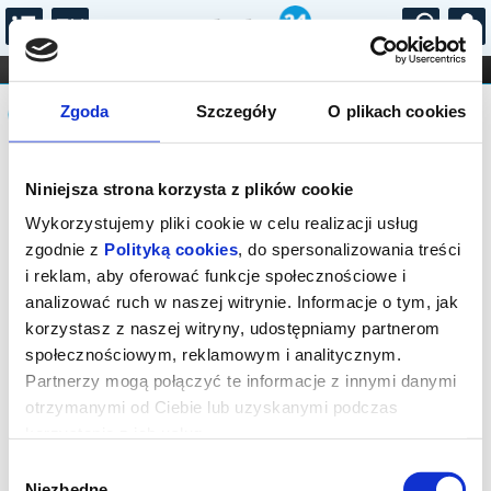
...
KONCERTY
KINO
TEATR
KABARET I
Komunikat
FILHARMONIA
OPERA I BALET
Zgoda
Szczegóły
O plikach cookies
STAND-UP
DLA DZIECI
ONLINE
KARNETY
Sprzedaż biletów na niniejsze
Niniejsza strona korzysta z plików cookie
wydarzenie została zakończona. Zapytaj
w Kasie instytucji o dostępność biletów
Wykorzystujemy pliki cookie w celu realizacji usług
na wydarzenie.
zgodnie z
Polityką cookies
, do spersonalizowania treści
i reklam, aby oferować funkcje społecznościowe i
analizować ruch w naszej witrynie. Informacje o tym, jak
korzystasz z naszej witryny, udostępniamy partnerom
społecznościowym, reklamowym i analitycznym.
Partnerzy mogą połączyć te informacje z innymi danymi
otrzymanymi od Ciebie lub uzyskanymi podczas
korzystania z ich usług.
Wybór
Niezbędne