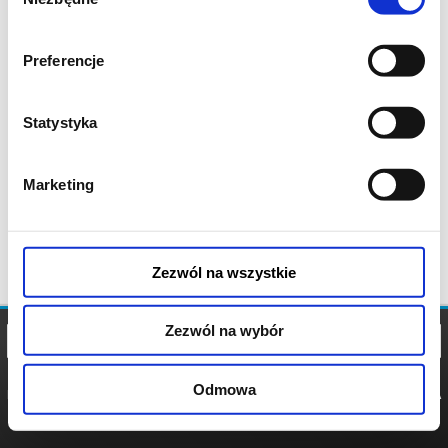
zgody
Preferencje
Statystyka
Marketing
Zezwól na wszystkie
Zezwól na wybór
Odmowa
REGULAMIN
POLITYKA
POLITYKA
COOKIES
PRYWATNOŚCI