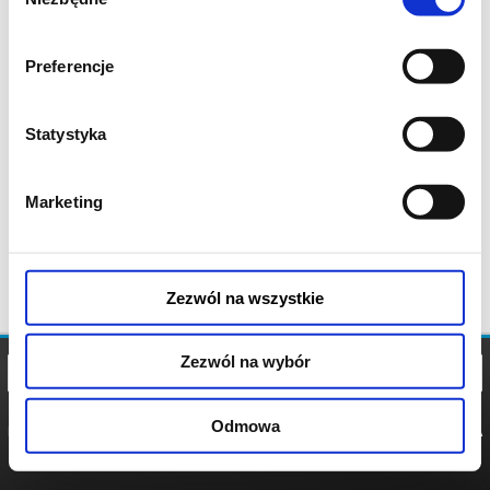
zgody
Preferencje
Statystyka
Marketing
Zezwól na wszystkie
Zezwól na wybór
Odmowa
REGULAMIN
POLITYKA
POLITYKA
COOKIES
PRYWATNOŚCI