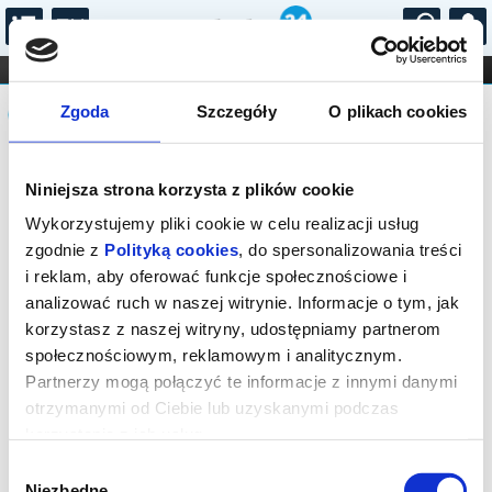
...
KONCERTY
KINO
TEATR
KABARET I
Komunikat
FILHARMONIA
OPERA I BALET
Zgoda
Szczegóły
O plikach cookies
STAND-UP
DLA DZIECI
ONLINE
KARNETY
Sprzedaż on-line została zakończona,
Niniejsza strona korzysta z plików cookie
sprawdź dostępność biletów w kasie.
Kontakt tel.: 18 544 74 72 lub e-mail:
Wykorzystujemy pliki cookie w celu realizacji usług
kino@rabka.pl
zgodnie z
Polityką cookies
, do spersonalizowania treści
i reklam, aby oferować funkcje społecznościowe i
analizować ruch w naszej witrynie. Informacje o tym, jak
korzystasz z naszej witryny, udostępniamy partnerom
społecznościowym, reklamowym i analitycznym.
Partnerzy mogą połączyć te informacje z innymi danymi
otrzymanymi od Ciebie lub uzyskanymi podczas
korzystania z ich usług.
Wybór
Niezbędne