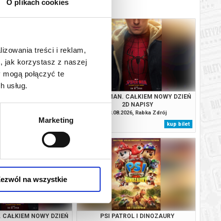
O plikach cookies
lizowania treści i reklam,
, jak korzystasz z naszej
y mogą połączyć te
h usług.
. CAŁKIEM NOWY DZIEŃ
SPIDER-MAN. CAŁKIEM NOWY DZIEŃ
2D DUBBING
2D NAPISY
2026, Rabka Zdrój
08.08.2026, Rabka Zdrój
Marketing
kup bilet
kup bilet
ezwól na wszystkie
. CAŁKIEM NOWY DZIEŃ
PSI PATROL I DINOZAURY