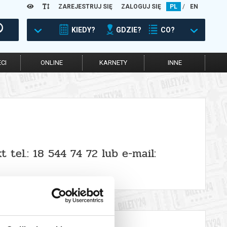
ZAREJESTRUJ SIĘ
ZALOGUJ SIĘ
PL
/
EN
KIEDY?
GDZIE?
CO?
CI
ONLINE
KARNETY
INNE
tel.: 18 544 74 72 lub e-mail: