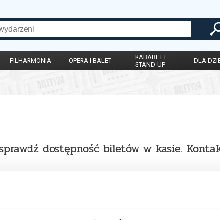
KABARET I
FILHARMONIA
OPERA I BALET
DLA DZIE
STAND-UP
sprawdź dostępność biletów w kasie. Kontakt 