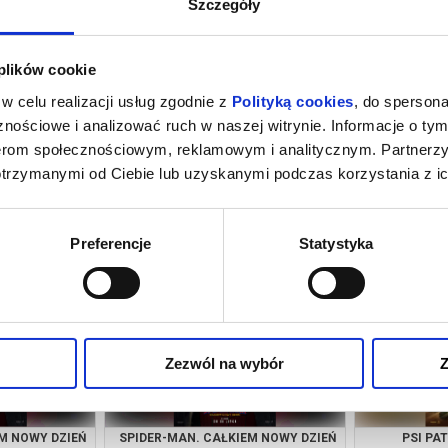
Szczegóły
 plików cookie
w celu realizacji usług zgodnie z
Polityką cookies
, do spersona
nościowe i analizować ruch w naszej witrynie. Informacje o tym
nerom społecznościowym, reklamowym i analitycznym. Partnerz
otrzymanymi od Ciebie lub uzyskanymi podczas korzystania z ic
INOZAURY
SPIDER-MAN. CAŁKIEM NOWY DZIEŃ
SPIDER-MAN
2D DUBBING
a Zdrój
08.08.2026, Rabka Zdrój
08.08.
Preferencje
Statystyka
kup bilet
kup bilet
Zezwól na wybór
Z
M NOWY DZIEŃ
SPIDER-MAN. CAŁKIEM NOWY DZIEŃ
PSI PA