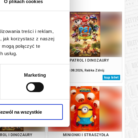
O plikach cookies
lizowania treści i reklam,
, jak korzystasz z naszej
y mogą połączyć te
h usług.
. CAŁKIEM NOWY DZIEŃ
PSI PATROL I DINOZAURY
2D NAPISY
2026, Rabka Zdrój
09.08.2026, Rabka Zdrój
Marketing
kup bilet
kup bilet
ezwól na wszystkie
TROL I DINOZAURY
MINIONKI I STRASZYDŁA