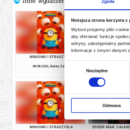
Inne wydarzenia organizatora
Zgoda
Niniejsza strona korzysta z
Wykorzystujemy pliki cookie 
aby oferować funkcje społecz
witryny, udostępniamy part
informacje z innymi danymi 
MINIONKI I STRASZYDŁA
PSI PATROL I D
Wybór
08.08.2026, Rabka Zdrój
08.08.2026, Rabk
Niezbędne
zgody
kup bilet
Odmowa
MINIONKI I STRASZYDŁA
SPIDER-MAN. CAŁKIE