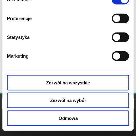
zgody
Preferencje
Statystyka
Marketing
Zezwól na wszystkie
Zezwól na wybór
Odmowa
REGULAMIN
POLITYKA
POLITYKA
COOKIES
PRYWATNOŚCI