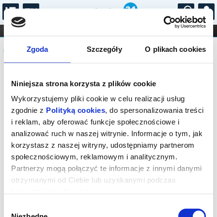
...
KONCERTY
KINO
TEATR
KABARET I
Komunikat
FILHARMONIA
OPERA I BALET
Zgoda
Szczegóły
O plikach cookies
STAND-UP
DLA DZIECI
ONLINE
KARNETY
Sprzedaż on-line została zakończona,
Niniejsza strona korzysta z plików cookie
sprawdź dostępność biletów w kasie.
Kontakt tel.: 18 544 74 72 lub e-mail:
Wykorzystujemy pliki cookie w celu realizacji usług
kino@rabka.pl
zgodnie z
Polityką cookies
, do spersonalizowania treści
i reklam, aby oferować funkcje społecznościowe i
analizować ruch w naszej witrynie. Informacje o tym, jak
korzystasz z naszej witryny, udostępniamy partnerom
społecznościowym, reklamowym i analitycznym.
Partnerzy mogą połączyć te informacje z innymi danymi
otrzymanymi od Ciebie lub uzyskanymi podczas
korzystania z ich usług.
Wybór
Niezbędne