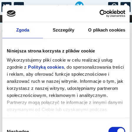
...
KONCERTY
KINO
TEATR
KABARET I
Komunikat
FILHARMONIA
OPERA I BALET
Zgoda
Szczegóły
O plikach cookies
STAND-UP
DLA DZIECI
ONLINE
KARNETY
Sprzedaż on-line została zakończona,
Niniejsza strona korzysta z plików cookie
sprawdź dostępność biletów w kasie.
Kontakt tel.: 18 544 74 72 lub e-mail:
Wykorzystujemy pliki cookie w celu realizacji usług
kino@rabka.pl
zgodnie z
Polityką cookies
, do spersonalizowania treści
i reklam, aby oferować funkcje społecznościowe i
analizować ruch w naszej witrynie. Informacje o tym, jak
korzystasz z naszej witryny, udostępniamy partnerom
społecznościowym, reklamowym i analitycznym.
Partnerzy mogą połączyć te informacje z innymi danymi
otrzymanymi od Ciebie lub uzyskanymi podczas
korzystania z ich usług.
Wybór
Niezbędne