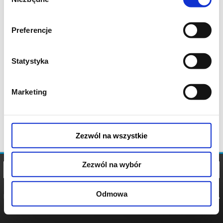
zgody
Preferencje
Statystyka
Marketing
Zezwól na wszystkie
Zezwól na wybór
Odmowa
REGULAMIN
POLITYKA
POLITYKA
COOKIES
PRYWATNOŚCI