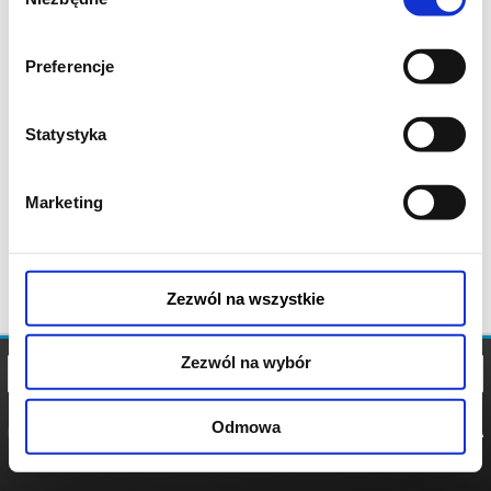
zgody
Preferencje
Statystyka
Marketing
Zezwól na wszystkie
Zezwól na wybór
Odmowa
REGULAMIN
POLITYKA
POLITYKA
COOKIES
PRYWATNOŚCI