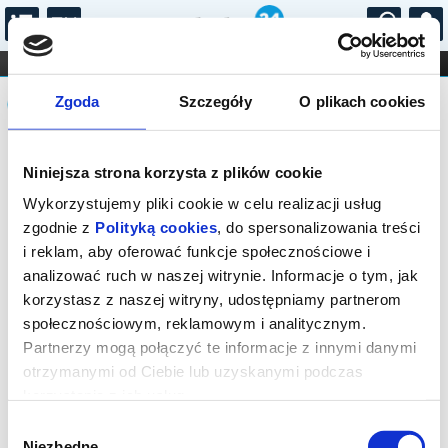
...
KONCERTY
KINO
TEATR
KABARET I
Komunikat
FILHARMONIA
OPERA I BALET
Zgoda
Szczegóły
O plikach cookies
STAND-UP
DLA DZIECI
ONLINE
KARNETY
Sprzedaż on-line została zakończona,
Niniejsza strona korzysta z plików cookie
sprawdź dostępność biletów w kasie.
Kontakt tel.: 18 544 74 72 lub e-mail:
Wykorzystujemy pliki cookie w celu realizacji usług
kino@rabka.pl
zgodnie z
Polityką cookies
, do spersonalizowania treści
i reklam, aby oferować funkcje społecznościowe i
analizować ruch w naszej witrynie. Informacje o tym, jak
korzystasz z naszej witryny, udostępniamy partnerom
społecznościowym, reklamowym i analitycznym.
Partnerzy mogą połączyć te informacje z innymi danymi
otrzymanymi od Ciebie lub uzyskanymi podczas
korzystania z ich usług.
Wybór
Niezbędne