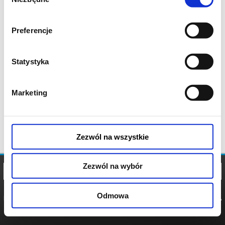
zgody
Preferencje
Statystyka
Marketing
Zezwól na wszystkie
Zezwól na wybór
Odmowa
REGULAMIN
POLITYKA
POLITYKA
COOKIES
PRYWATNOŚCI