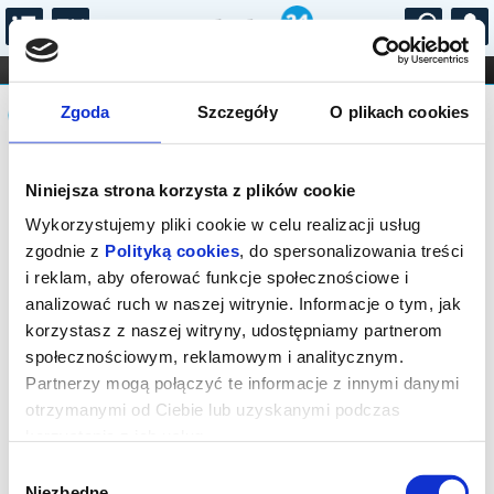
...
KONCERTY
KINO
TEATR
KABARET I
Komunikat
FILHARMONIA
OPERA I BALET
Zgoda
Szczegóły
O plikach cookies
STAND-UP
DLA DZIECI
ONLINE
KARNETY
Sprzedaż on-line została zakończona,
Niniejsza strona korzysta z plików cookie
sprawdź dostępność biletów w kasie.
Kontakt tel.: 18 544 74 72 lub e-mail:
Wykorzystujemy pliki cookie w celu realizacji usług
kino@rabka.pl
zgodnie z
Polityką cookies
, do spersonalizowania treści
i reklam, aby oferować funkcje społecznościowe i
analizować ruch w naszej witrynie. Informacje o tym, jak
korzystasz z naszej witryny, udostępniamy partnerom
społecznościowym, reklamowym i analitycznym.
Partnerzy mogą połączyć te informacje z innymi danymi
otrzymanymi od Ciebie lub uzyskanymi podczas
korzystania z ich usług.
Wybór
Niezbędne