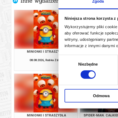
Inne wydarzenia organizatora
Zgoda
Niniejsza strona korzysta z
Wykorzystujemy pliki cookie 
aby oferować funkcje społecz
witryny, udostępniamy part
informacje z innymi danymi 
MINIONKI I STRASZYDŁA
PSI PATROL I D
Wybór
08.08.2026, Rabka Zdrój
08.08.2026, Rabk
Niezbędne
zgody
kup bilet
Odmowa
MINIONKI I STRASZYDŁA
SPIDER-MAN. CAŁKIE