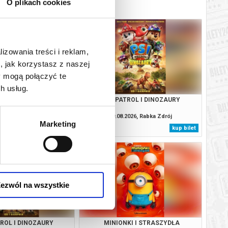
O plikach cookies
lizowania treści i reklam,
, jak korzystasz z naszej
y mogą połączyć te
h usług.
. CAŁKIEM NOWY DZIEŃ
PSI PATROL I DINOZAURY
2D NAPISY
2026, Rabka Zdrój
09.08.2026, Rabka Zdrój
Marketing
kup bilet
kup bilet
ezwól na wszystkie
TROL I DINOZAURY
MINIONKI I STRASZYDŁA