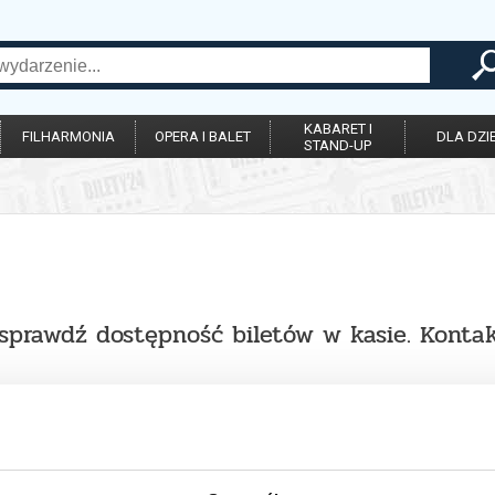
KABARET I
FILHARMONIA
OPERA I BALET
DLA DZIE
STAND-UP
sprawdź dostępność biletów w kasie. Kontakt 