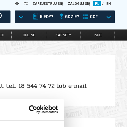
ZAREJESTRUJ SIĘ
ZALOGUJ SIĘ
PL
/
EN
KIEDY?
GDZIE?
CO?
CI
ONLINE
KARNETY
INNE
tel.: 18 544 74 72 lub e-mail: