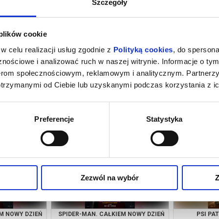
Szczegóły
 plików cookie
w celu realizacji usług zgodnie z
Polityką cookies
, do spersona
nościowe i analizować ruch w naszej witrynie. Informacje o tym
nerom społecznościowym, reklamowym i analitycznym. Partnerz
otrzymanymi od Ciebie lub uzyskanymi podczas korzystania z ic
INOZAURY
SPIDER-MAN. CAŁKIEM NOWY DZIEŃ
SPIDER-MAN
2D DUBBING
a Zdrój
08.08.2026, Rabka Zdrój
08.08.
Preferencje
Statystyka
kup bilet
kup bilet
Zezwól na wybór
Z
M NOWY DZIEŃ
SPIDER-MAN. CAŁKIEM NOWY DZIEŃ
PSI PA