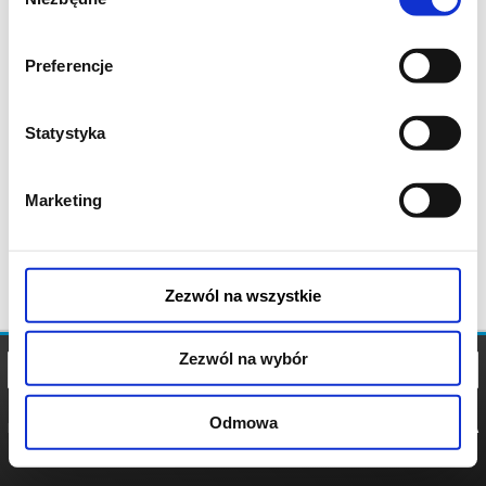
zgody
Preferencje
Statystyka
Marketing
Zezwól na wszystkie
Zezwól na wybór
Odmowa
REGULAMIN
POLITYKA
POLITYKA
COOKIES
PRYWATNOŚCI