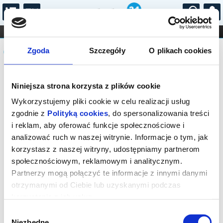
...
KONCERTY
KINO
TEATR
KABARET I
Komunikat
FILHARMONIA
OPERA I BALET
Zgoda
Szczegóły
O plikach cookies
STAND-UP
DLA DZIECI
ONLINE
KARNETY
Sprzedaż on-line została zakończona,
Niniejsza strona korzysta z plików cookie
sprawdź dostępność biletów w kasie.
Kontakt tel.: 18 544 74 72 lub e-mail:
Wykorzystujemy pliki cookie w celu realizacji usług
kino@rabka.pl
zgodnie z
Polityką cookies
, do spersonalizowania treści
i reklam, aby oferować funkcje społecznościowe i
analizować ruch w naszej witrynie. Informacje o tym, jak
korzystasz z naszej witryny, udostępniamy partnerom
społecznościowym, reklamowym i analitycznym.
Partnerzy mogą połączyć te informacje z innymi danymi
otrzymanymi od Ciebie lub uzyskanymi podczas
korzystania z ich usług.
Wybór
Niezbędne