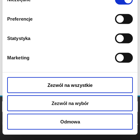
zgody
Preferencje
Statystyka
Marketing
Zezwól na wszystkie
Zezwól na wybór
Odmowa
REGULAMIN
POLITYKA
POLITYKA
COOKIES
PRYWATNOŚCI