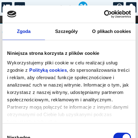
...
KONCERTY
KINO
TEATR
KABARET I
Komunikat
FILHARMONIA
OPERA I BALET
Zgoda
Szczegóły
O plikach cookies
STAND-UP
DLA DZIECI
ONLINE
KARNETY
Sprzedaż on-line została zakończona,
Niniejsza strona korzysta z plików cookie
sprawdź dostępność biletów w kasie.
Kontakt tel.: 18 544 74 72 lub e-mail:
Wykorzystujemy pliki cookie w celu realizacji usług
kino@rabka.pl
zgodnie z
Polityką cookies
, do spersonalizowania treści
i reklam, aby oferować funkcje społecznościowe i
analizować ruch w naszej witrynie. Informacje o tym, jak
korzystasz z naszej witryny, udostępniamy partnerom
społecznościowym, reklamowym i analitycznym.
Partnerzy mogą połączyć te informacje z innymi danymi
otrzymanymi od Ciebie lub uzyskanymi podczas
korzystania z ich usług.
Wybór
Niezbędne